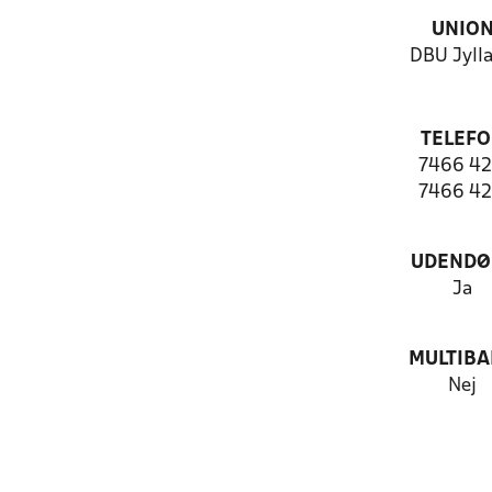
UNIO
DBU Jyll
TELEF
7466 42
7466 42
UDENDØ
Ja
MULTIB
Nej