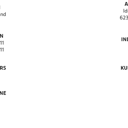
A
N
Id
and
623
ON
IN
11
11
RS
KU
ANE