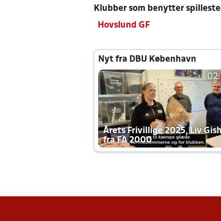
Klubber som benytter spillest
Hovslund GF
Nyt fra DBU København
02
Årets Frivillige 2025, Liv Gis
fra FA 2000