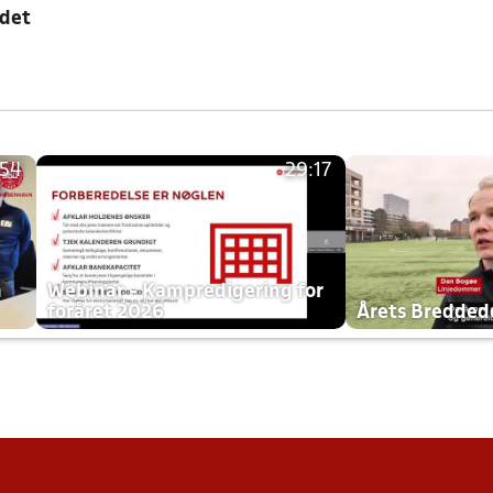
edet
:54
29:17
h
Webinar - Kampredigering for
foråret 2026
Årets Bredde