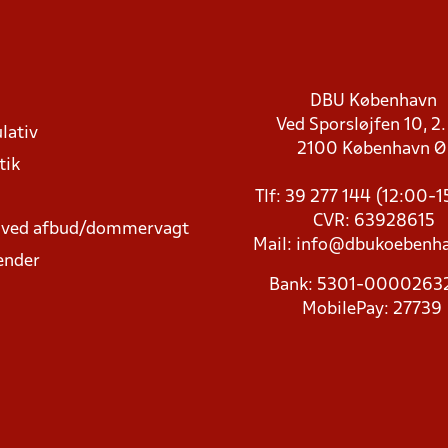
DBU København
Ved Sporsløjfen 10, 2.
lativ
2100 København 
tik
Tlf: 39 277 144 (12:00-
CVR: 63928615
t ved afbud/dommervagt
Mail:
info@dbukoebenha
ender
Bank: 5301-000026
MobilePay: 27739