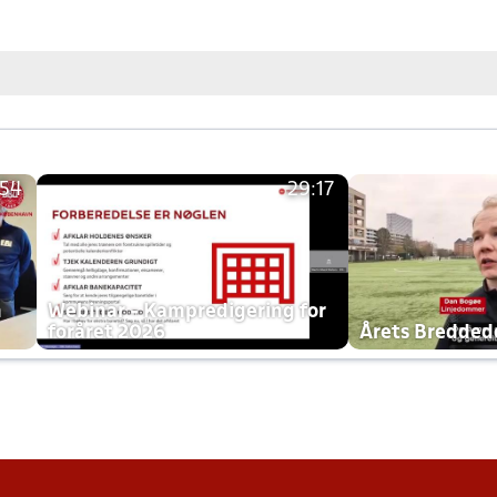
:54
29:17
h
Webinar - Kampredigering for
foråret 2026
Årets Bredde