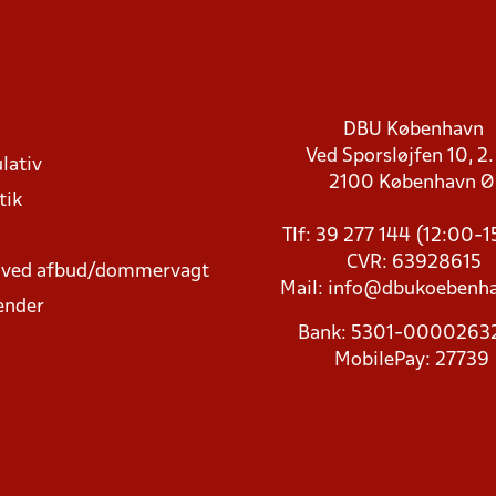
DBU København
Ved Sporsløjfen 10, 2.
lativ
2100 København 
tik
Tlf: 39 277 144 (12:00-
CVR: 63928615
t ved afbud/dommervagt
Mail:
info@dbukoebenha
ender
Bank: 5301-000026
MobilePay: 27739