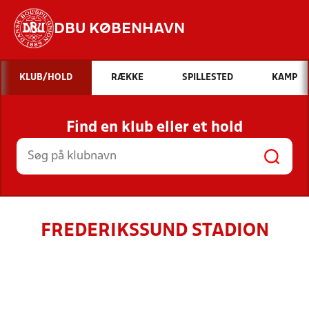
DBU KØBENHAVN
Hvad vil du søge efter?
KLUB/HOLD
RÆKKE
SPILLESTED
KAMP
INDHOLD OG NYHEDER
Find en klub eller et hold
STILLINGER, RESULTATER, KLUBBER OG
HOLD
FREDERIKSSUND STADION