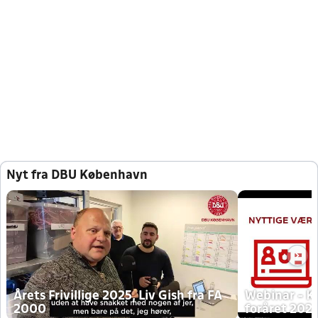
Nyt fra DBU København
Årets Frivillige 2025, Liv Gish fra FA
Webinar - K
2000
foråret 202