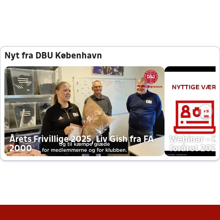
Nyt fra DBU København
Årets Frivillige 2025, Liv Gish fra FA
Webinar - K
2000
foråret 202