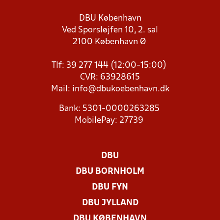
DBU København
Ved Sporsløjfen 10, 2. sal
2100 København Ø
Tlf: 39 277 144 (12:00-15:00)
CVR: 63928615
Mail:
info@dbukoebenhavn.dk
Bank: 5301-0000263285
MobilePay: 27739
DBU
DBU BORNHOLM
DBU FYN
DBU JYLLAND
DBU KØBENHAVN