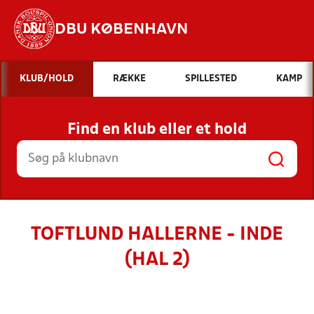
DBU KØBENHAVN
Hvad vil du søge efter?
KLUB/HOLD
RÆKKE
SPILLESTED
KAMP
INDHOLD OG NYHEDER
Find en klub eller et hold
STILLINGER, RESULTATER, KLUBBER OG
HOLD
TOFTLUND HALLERNE - INDE
(HAL 2)