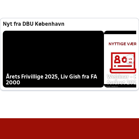
Nyt fra DBU København
Årets Frivillige 2025, Liv Gish fra FA
Webinar - K
2000
foråret 202