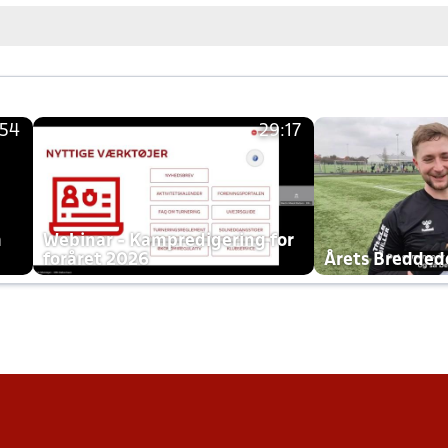
:54
29:17
h
Webinar - Kampredigering for
foråret 2026
Årets Bredde