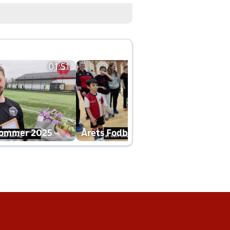
01:51
01:42
dommer 2025
Årets Fodboldklub 2025 mp4