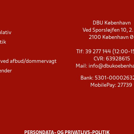
DBU København
Ved Sporsløjfen 10, 2.
lativ
2100 København 
tik
Tlf: 39 277 144 (12:00-
CVR: 63928615
t ved afbud/dommervagt
Mail:
info@dbukoebenha
ender
Bank: 5301-000026
MobilePay: 27739
PERSONDATA- OG PRIVATLIVS-POLITIK