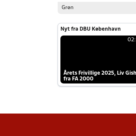
Grøn
Nyt fra DBU København
02
Årets Frivillige 2025, Liv Gis
fra FA 2000