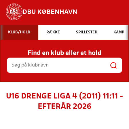
DBU KØBENHAVN
Hvad vil du søge efter?
KLUB/HOLD
RÆKKE
SPILLESTED
KAMP
INDHOLD OG NYHEDER
Find en klub eller et hold
STILLINGER, RESULTATER, KLUBBER OG
HOLD
U16 DRENGE LIGA 4 (2011) 11:11 -
EFTERÅR 2026