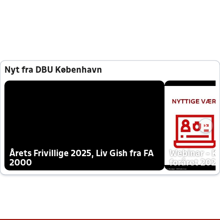
Nyt fra DBU København
Årets Frivillige 2025, Liv Gish fra FA
Webinar - K
2000
foråret 202