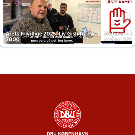
Årets Frivillige 2025, Liv Gish fra FA
Webinar - K
2000
foråret 202
DBU KØBENHAVN