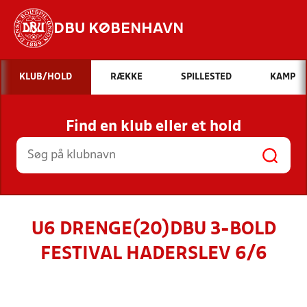
DBU KØBENHAVN
Hvad vil du søge efter?
KLUB/HOLD
RÆKKE
SPILLESTED
KAMP
INDHOLD OG NYHEDER
Find en klub eller et hold
STILLINGER, RESULTATER, KLUBBER OG
HOLD
U6 DRENGE(20)DBU 3-BOLD
FESTIVAL HADERSLEV 6/6