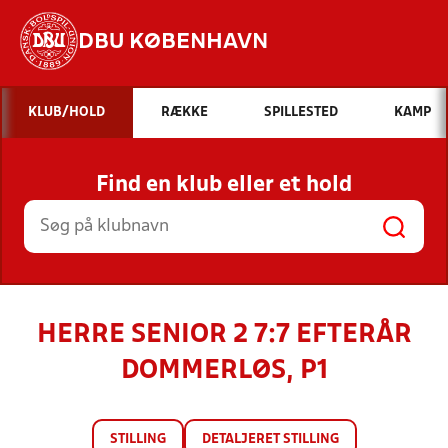
DBU KØBENHAVN
Hvad vil du søge efter?
KLUB/HOLD
RÆKKE
SPILLESTED
KAMP
INDHOLD OG NYHEDER
Find en klub eller et hold
STILLINGER, RESULTATER, KLUBBER OG
HOLD
HERRE SENIOR 2 7:7 EFTERÅR
DOMMERLØS, P1
STILLING
DETALJERET STILLING