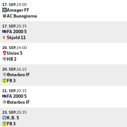
17. SEP.
19:00
Amager FF
AC Buongiorno
17. SEP.
20:35
FA 2000 5
Skjold 11
20. SEP.
14:00
Union 5
HB 2
20. SEP.
16:15
Østerbro IF
FB 3
21. SEP.
20:35
FA 2000 5
Østerbro IF
23. SEP.
20:35
K.B. 5
FB 3