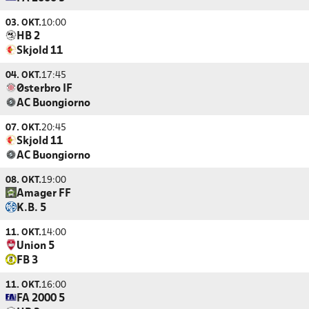
03. OKT.
10:00
HB 2
Skjold 11
04. OKT.
17:45
Østerbro IF
AC Buongiorno
07. OKT.
20:45
Skjold 11
AC Buongiorno
08. OKT.
19:00
Amager FF
K.B. 5
11. OKT.
14:00
Union 5
FB 3
11. OKT.
16:00
FA 2000 5