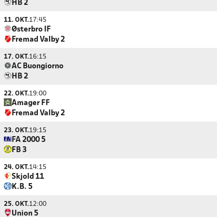
HB 2
11. OKT.
17:45
Østerbro IF
Fremad Valby 2
17. OKT.
16:15
AC Buongiorno
HB 2
22. OKT.
19:00
Amager FF
Fremad Valby 2
23. OKT.
19:15
FA 2000 5
FB 3
24. OKT.
14:15
Skjold 11
K.B. 5
25. OKT.
12:00
Union 5