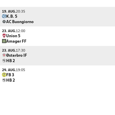
19. AUG.
20:35
K.B. 5
AC Buongiorno
23. AUG.
12:00
Union 5
Amager FF
23. AUG.
17:30
Østerbro IF
HB 2
24. AUG.
19:05
FB 3
HB 2