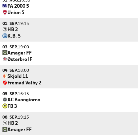
31. AUG.
20:35
FA 2000 5
Union 5
01. SEP.
19:15
HB 2
K.B. 5
03. SEP.
19:00
Amager FF
Østerbro IF
04. SEP.
18:00
Skjold 11
Fremad Valby 2
05. SEP.
16:15
AC Buongiorno
FB 3
08. SEP.
19:15
HB 2
Amager FF