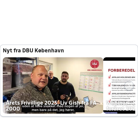
Nyt fra DBU København
Årets Frivillige 2025, Liv Gish fra FA
Webinar - K
2000
foråret 202