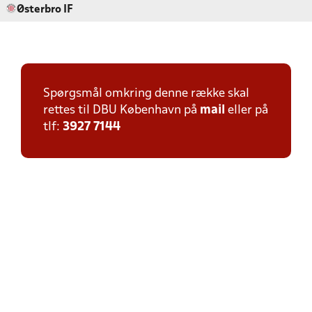
Østerbro IF
Spørgsmål omkring denne række skal
rettes til DBU København på
mail
eller på
tlf:
3927 7144