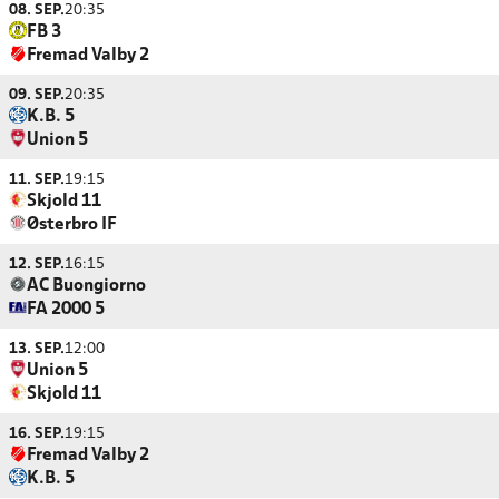
08. SEP.
20:35
FB 3
Fremad Valby 2
09. SEP.
20:35
K.B. 5
Union 5
11. SEP.
19:15
Skjold 11
Østerbro IF
12. SEP.
16:15
AC Buongiorno
FA 2000 5
13. SEP.
12:00
Union 5
Skjold 11
16. SEP.
19:15
Fremad Valby 2
K.B. 5