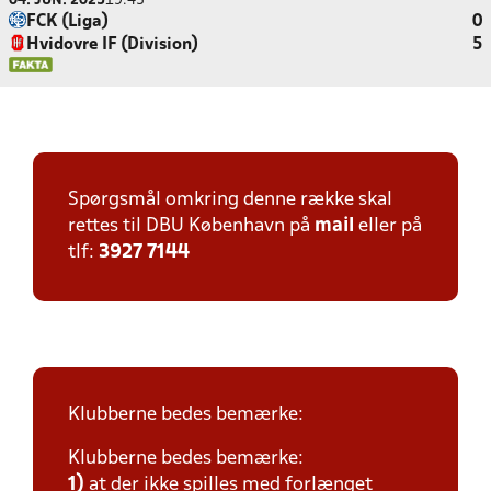
04. JUN. 2025
19:45
FCK (Liga)
0
Hvidovre IF (Division)
5
Spørgsmål omkring denne række skal
rettes til DBU København på
mail
eller på
tlf:
3927 7144
Klubberne bedes bemærke:
Klubberne bedes bemærke:
1)
at der ikke spilles med forlænget