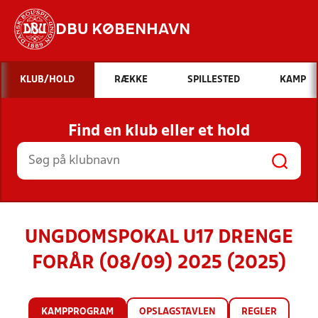
DBU KØBENHAVN
Hvad vil du søge efter?
KLUB/HOLD
RÆKKE
SPILLESTED
KAMP
INDHOLD OG NYHEDER
Find en klub eller et hold
STILLINGER, RESULTATER, KLUBBER OG
HOLD
UNGDOMSPOKAL U17 DRENGE
FORÅR (08/09) 2025 (2025)
KAMPPROGRAM
OPSLAGSTAVLEN
REGLER