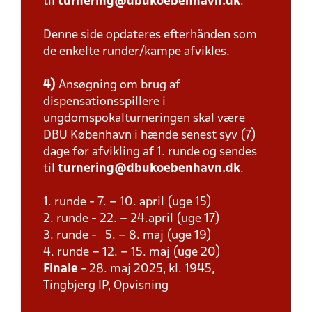
til
turnering@dbukoebenhavn.dk
.
Denne side opdateres efterhånden som
de enkelte runder/kampe afvikles.
4)
Ansøgning om brug af
dispensationsspillere i
ungdomspokalturneringen skal være
DBU København i hænde senest syv (7)
dage før afvikling af 1. runde og sendes
til
turnering@dbukoebenhavn.dk
.
1. runde - 7. – 10. april (uge 15)
2. runde - 22. – 24.april (uge 17)
3. runde - 5. – 8. maj (uge 19)
4. runde – 12. – 15. maj (uge 20)
Finale
- 28. maj 2025, kl. 1945,
Tingbjerg IP, Opvisning