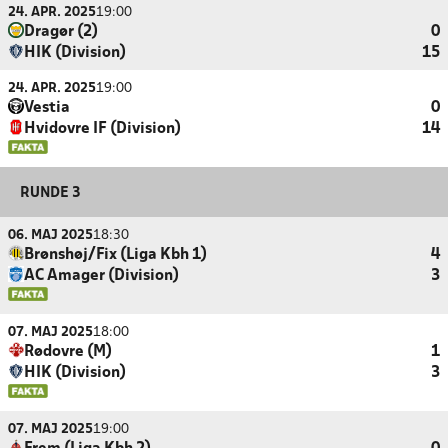
24. APR. 2025
19:00
Dragør (2)
0
HIK (Division)
15
24. APR. 2025
19:00
Vestia
0
Hvidovre IF (Division)
14
RUNDE 3
06. MAJ 2025
18:30
Brønshøj/Fix (Liga Kbh 1)
4
AC Amager (Division)
3
07. MAJ 2025
18:00
Rødovre (M)
1
HIK (Division)
3
07. MAJ 2025
19:00