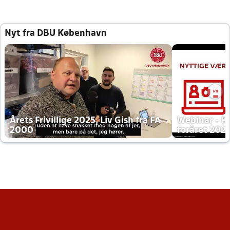
Nyt fra DBU København
Årets Frivillige 2025, Liv Gish fra FA
Webinar - K
2000
foråret 202