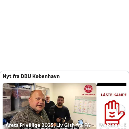
Nyt fra DBU København
Årets Frivillige 2025, Liv Gish fra FA
Webinar - K