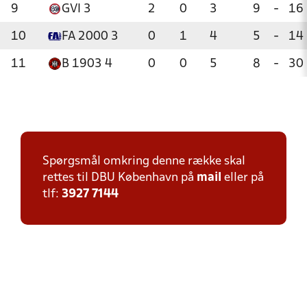
9
GVI 3
2
0
3
9
-
16
10
FA 2000 3
0
1
4
5
-
14
11
B 1903 4
0
0
5
8
-
30
Spørgsmål omkring denne række skal
rettes til DBU København på
mail
eller på
tlf:
3927 7144