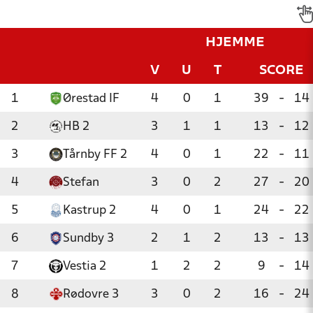
HJEMME
V
U
T
SCORE
1
Ørestad IF
4
0
1
39
-
14
2
HB 2
3
1
1
13
-
12
3
Tårnby FF 2
4
0
1
22
-
11
4
Stefan
3
0
2
27
-
20
5
Kastrup 2
4
0
1
24
-
22
6
Sundby 3
2
1
2
13
-
13
7
Vestia 2
1
2
2
9
-
14
8
Rødovre 3
3
0
2
16
-
24