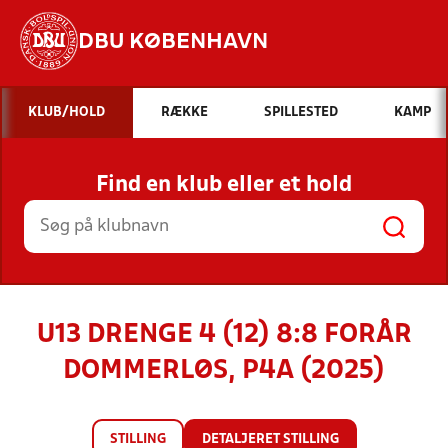
DBU KØBENHAVN
Hvad vil du søge efter?
KLUB/HOLD
RÆKKE
SPILLESTED
KAMP
INDHOLD OG NYHEDER
Find en klub eller et hold
STILLINGER, RESULTATER, KLUBBER OG
HOLD
U13 DRENGE 4 (12) 8:8 FORÅR
DOMMERLØS, P4A (2025)
STILLING
DETALJERET STILLING