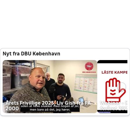
Nyt fra DBU København
Årets Frivillige 2025, Liv Gish fra FA
Webinar - K
2000
foråret 202