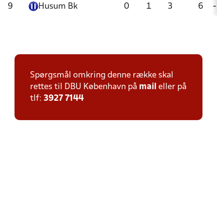
9
Husum Bk
0
1
3
6
-
Spørgsmål omkring denne række skal
rettes til DBU København på
mail
eller på
tlf:
3927 7144