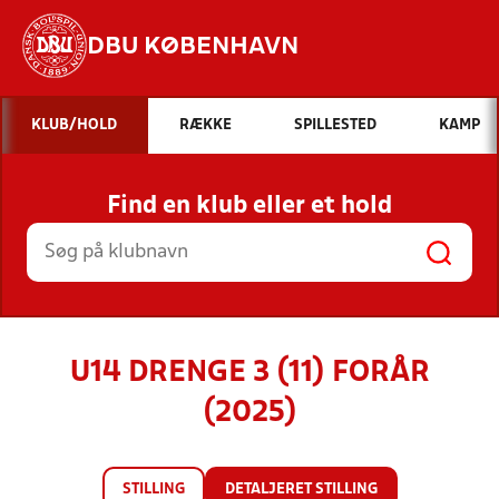
DBU KØBENHAVN
Hvad vil du søge efter?
KLUB/HOLD
RÆKKE
SPILLESTED
KAMP
INDHOLD OG NYHEDER
Find en klub eller et hold
STILLINGER, RESULTATER, KLUBBER OG
HOLD
U14 DRENGE 3 (11) FORÅR
(2025)
STILLING
DETALJERET STILLING