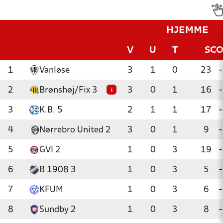
HJEMME
V
U
T
SC
1
Vanløse
3
1
0
23
-
2
Brønshøj/Fix 3
3
0
1
16
-
i
3
K.B. 5
2
1
1
17
-
4
Nørrebro United 2
3
0
1
9
-
5
GVI 2
1
0
3
19
-
6
B 1908 3
1
0
3
5
-
7
KFUM
1
0
3
6
-
8
Sundby 2
1
0
3
8
-