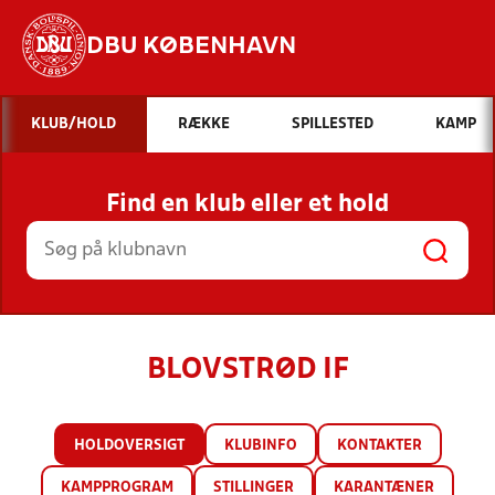
DBU KØBENHAVN
Hvad vil du søge efter?
KLUB/HOLD
RÆKKE
SPILLESTED
KAMP
INDHOLD OG NYHEDER
Find en klub eller et hold
STILLINGER, RESULTATER, KLUBBER OG
HOLD
BLOVSTRØD IF
HOLDOVERSIGT
KLUBINFO
KONTAKTER
KAMPPROGRAM
STILLINGER
KARANTÆNER