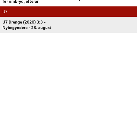
før ombryd, efterår
U7
U7 Drenge (2020) 3:3 -
Nybegyndere - 23. august