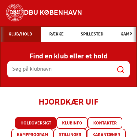
DBU KØBENHAVN
Hvad vil du søge efter?
KLUB/HOLD
RÆKKE
SPILLESTED
KAMP
INDHOLD OG NYHEDER
Find en klub eller et hold
STILLINGER, RESULTATER, KLUBBER OG
HOLD
HJORDKÆR UIF
HOLDOVERSIGT
KLUBINFO
KONTAKTER
KAMPPROGRAM
STILLINGER
KARANTÆNER