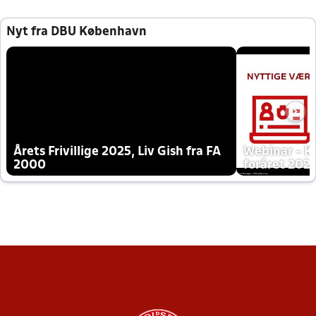
Nyt fra DBU København
Årets Frivillige 2025, Liv Gish fra FA
Webinar - K
2000
foråret 202