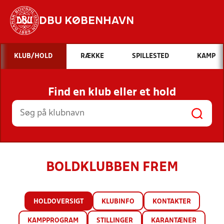
DBU KØBENHAVN
Hvad vil du søge efter?
KLUB/HOLD
RÆKKE
SPILLESTED
KAMP
INDHOLD OG NYHEDER
Find en klub eller et hold
STILLINGER, RESULTATER, KLUBBER OG
HOLD
BOLDKLUBBEN FREM
HOLDOVERSIGT
KLUBINFO
KONTAKTER
KAMPPROGRAM
STILLINGER
KARANTÆNER