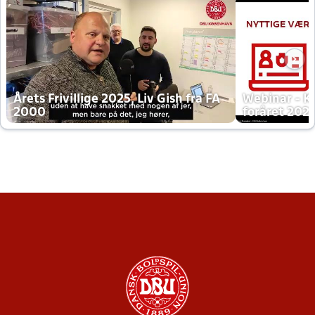
Årets Frivillige 2025, Liv Gish fra FA
Webinar - K
2000
foråret 202