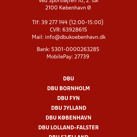
Ved Sporsløjfen 10, 2. sal
2100 København Ø
Tlf: 39 277 144 (12:00-15:00)
CVR: 63928615
Mail:
info@dbukoebenhavn.dk
Bank: 5301-0000263285
MobilePay: 27739
DBU
DBU BORNHOLM
DBU FYN
DBU JYLLAND
DBU KØBENHAVN
DBU LOLLAND-FALSTER