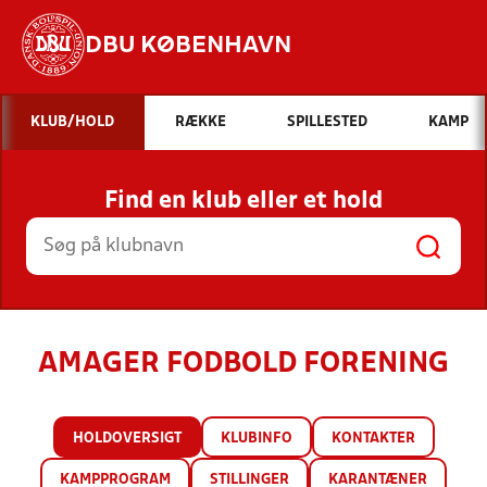
DBU KØBENHAVN
Hvad vil du søge efter?
KLUB/HOLD
RÆKKE
SPILLESTED
KAMP
INDHOLD OG NYHEDER
Find en klub eller et hold
STILLINGER, RESULTATER, KLUBBER OG
HOLD
AMAGER FODBOLD FORENING
HOLDOVERSIGT
KLUBINFO
KONTAKTER
KAMPPROGRAM
STILLINGER
KARANTÆNER