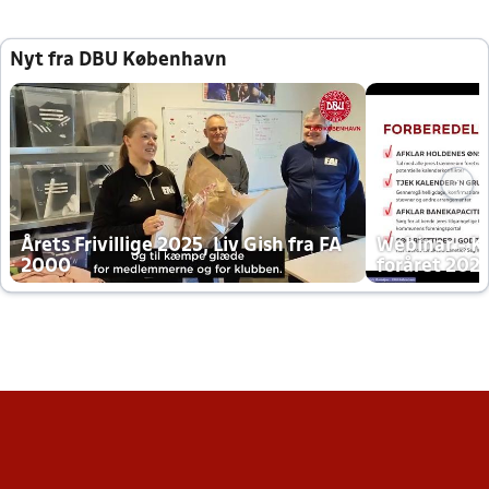
Nyt fra DBU København
Årets Frivillige 2025, Liv Gish fra FA
Webinar - K
2000
foråret 202