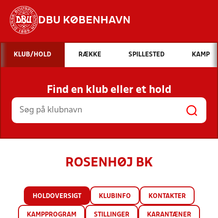
DBU KØBENHAVN
Hvad vil du søge efter?
KLUB/HOLD
RÆKKE
SPILLESTED
KAMP
INDHOLD OG NYHEDER
Find en klub eller et hold
STILLINGER, RESULTATER, KLUBBER OG
HOLD
ROSENHØJ BK
HOLDOVERSIGT
KLUBINFO
KONTAKTER
KAMPPROGRAM
STILLINGER
KARANTÆNER