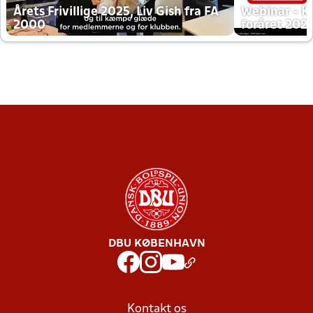
Årets Frivillige 2025, Liv Gish fra FA
Webinar - K
2000
foråret 202
DBU KØBENHAVN
Kontakt os