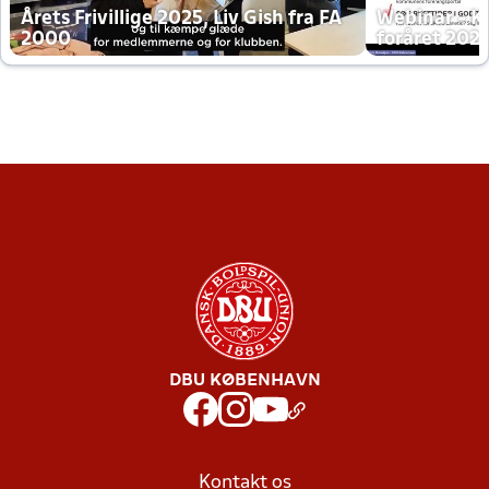
Årets Frivillige 2025, Liv Gish fra FA
Webinar - K
2000
foråret 202
DBU KØBENHAVN
Kontakt os