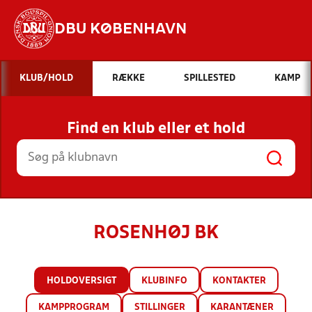
DBU KØBENHAVN
Hvad vil du søge efter?
KLUB/HOLD
RÆKKE
SPILLESTED
KAMP
INDHOLD OG NYHEDER
Find en klub eller et hold
STILLINGER, RESULTATER, KLUBBER OG
HOLD
ROSENHØJ BK
HOLDOVERSIGT
KLUBINFO
KONTAKTER
KAMPPROGRAM
STILLINGER
KARANTÆNER