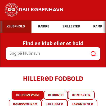
DBU KØBENHAVN
Hvad vil du søge efter?
KLUB/HOLD
RÆKKE
SPILLESTED
KAMP
INDHOLD OG NYHEDER
Find en klub eller et hold
STILLINGER, RESULTATER, KLUBBER OG
HOLD
HILLERØD FODBOLD
HOLDOVERSIGT
KLUBINFO
KONTAKTER
KAMPPROGRAM
STILLINGER
KARANTÆNER