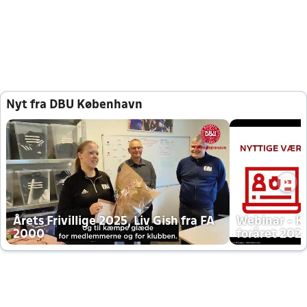
Nyt fra DBU København
Årets Frivillige 2025, Liv Gish fra FA
Webinar - K
2000
foråret 202