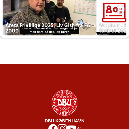
Årets Frivillige 2025, Liv Gish fra FA
Webinar - K
2000
foråret 202
DBU KØBENHAVN