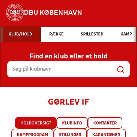
DBU KØBENHAVN
Hvad vil du søge efter?
KLUB/HOLD
RÆKKE
SPILLESTED
KAMP
INDHOLD OG NYHEDER
Find en klub eller et hold
STILLINGER, RESULTATER, KLUBBER OG
HOLD
GØRLEV IF
HOLDOVERSIGT
KLUBINFO
KONTAKTER
KAMPPROGRAM
STILLINGER
KARANTÆNER