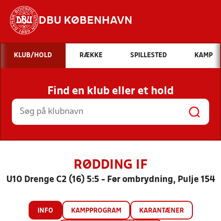
DBU KØBENHAVN
Hvad vil du søge efter?
KLUB/HOLD
RÆKKE
SPILLESTED
KAMP
INDHOLD OG NYHEDER
Find en klub eller et hold
STILLINGER, RESULTATER, KLUBBER OG
HOLD
RØDDING IF
U10 Drenge C2 (16) 5:5 - Før ombrydning, Pulje 154
INFO
KAMPPROGRAM
KARANTÆNER