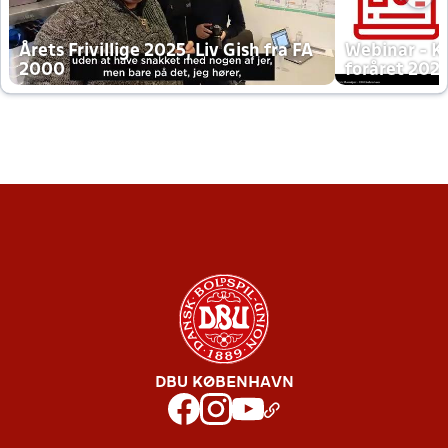
Årets Frivillige 2025, Liv Gish fra FA
Webinar - K
2000
foråret 202
DBU KØBENHAVN