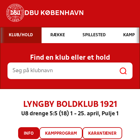
DBU KØBENHAVN
Hvad vil du søge efter?
KLUB/HOLD
RÆKKE
SPILLESTED
KAMP
INDHOLD OG NYHEDER
Find en klub eller et hold
STILLINGER, RESULTATER, KLUBBER OG
HOLD
LYNGBY BOLDKLUB 1921
U8 drenge 5:5 (18) 1 - 25. april, Pulje 1
INFO
KAMPPROGRAM
KARANTÆNER