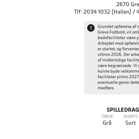
2670 Gr
Tlf: 2034 1032 (Hallen) /
Grundet opførelse af 
!
Greve Fodbold, vil o
badefaciliteter være 
Arbejdet med opførels
er startet, og forvent
ultimo 2026. Der arbe
af midlertidige facilit
være begrænsede. Vi g
kunne byde velkomme
faciliteter primo 2027
eventuelle gener dette
medføre.
SPILLEDRAG
TRØJE
SHORTS
Grå
Sort