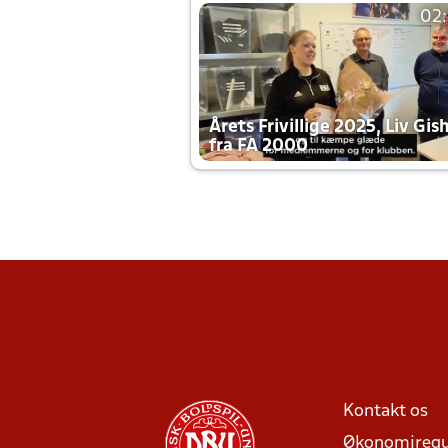
02
Årets Frivillige 2025, Liv Gis
fra FA 2000
Kontakt os
Økonomiregu