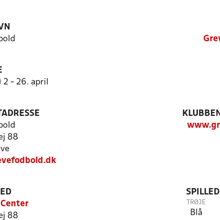
VN
bold
Gre
E
2 - 26. april
TADRESSE
KLUBBEN
bold
www.gr
ej 88
eve
evefodbold.dk
TED
SPILLE
TRØJE
 Center
Blå
ej 88