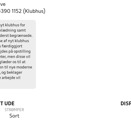
eve
 4390 1152 (Klubhus)
nyt klubhus for
mklædning samt
yderst begrænsede.
e af nyt klubhus
es færdiggjort
jdes på opstilling
eter, men disse vil
læder os til at
n til nye moderne
, og beklager
 arbejde vil
T UDE
DIS
STRØMPER
Sort