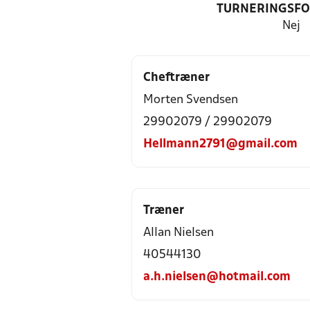
TURNERINGSF
Nej
Cheftræner
Morten Svendsen
29902079 / 29902079
Hellmann2791@gmail.com
Træner
Allan Nielsen
40544130
a.h.nielsen@hotmail.com