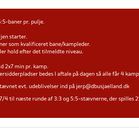
:5-baner pr. pulje.
jen starter.
æner som kvalificeret bane/kampleder.
ller hold efter det tilmeldte niveau.
tid 2x7 min pr. kamp.
versidderpladser bedes I aftale på dagen så alle får 4 kamp
tævnet evt. udeblivelser ind på jerp@dbusjaelland.dk
/4 til næste runde af 3:3 og 5:5-stævnerne, der spilles 2