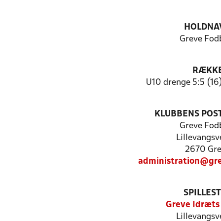
HOLDNA
Greve Fod
RÆKK
U10 drenge 5:5 (16) 
KLUBBENS POS
Greve Fod
Lillevangsv
2670 Gr
administration@gr
SPILLES
Greve Idræts
Lillevangsv