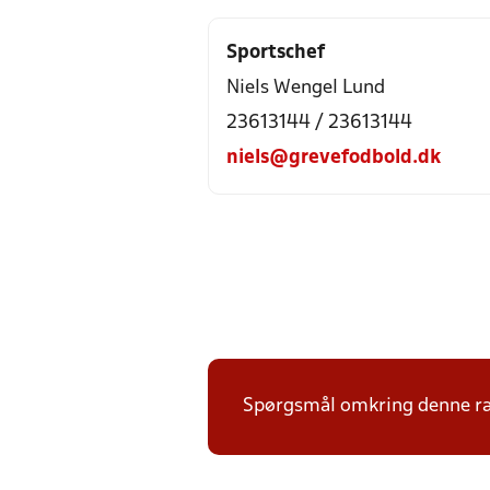
Sportschef
Niels Wengel Lund
23613144 / 23613144
niels@grevefodbold.dk
Spørgsmål omkring denne ræk