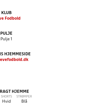
KLUB
ve Fodbold
PULJE
Pulje 1
S HJEMMESIDE
evefodbold.dk
DRAGT HJEMME
SHORTS
STRØMPER
Hvid
Blå