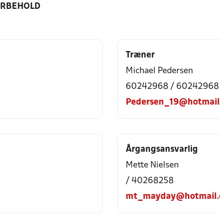
ORBEHOLD
Træner
Michael Pedersen
60242968 / 60242968
Pedersen_19@hotmail
Årgangsansvarlig
Mette Nielsen
/ 40268258
mt_mayday@hotmail.