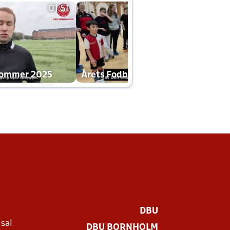
01:51
01:42
dommer 2025
Årets Fodboldklub 2025 mp4
DBU
 sal
DBU BORNHOLM