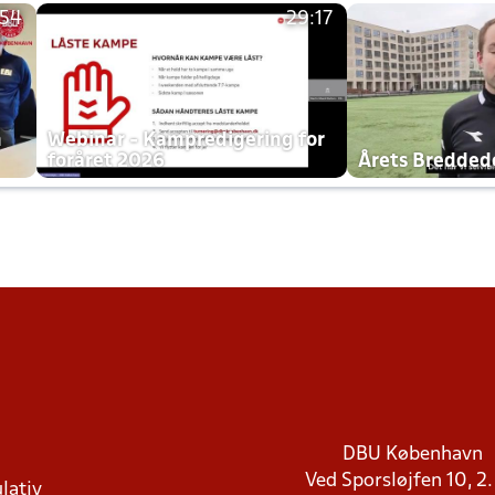
:54
29:17
h
Webinar - Kampredigering for
foråret 2026
Årets Bredde
DBU København
Ved Sporsløjfen 10, 2.
lativ