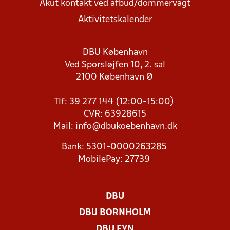
Akut kontakt ved afbud/dommervagt
Aktivitetskalender
DBU København
Ved Sporsløjfen 10, 2. sal
2100 København Ø
Tlf: 39 277 144 (12:00-15:00)
CVR: 63928615
Mail:
info@dbukoebenhavn.dk
Bank: 5301-0000263285
MobilePay: 27739
DBU
DBU BORNHOLM
DBU FYN