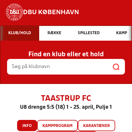
DBU KØBENHAVN
Hvad vil du søge efter?
KLUB/HOLD
RÆKKE
SPILLESTED
KAMP
INDHOLD OG NYHEDER
Find en klub eller et hold
STILLINGER, RESULTATER, KLUBBER OG
HOLD
TAASTRUP FC
U8 drenge 5:5 (18) 1 - 25. april, Pulje 1
INFO
KAMPPROGRAM
KARANTÆNER