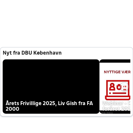
Nyt fra DBU København
Årets Frivillige 2025, Liv Gish fra FA
Webinar - K
2000
foråret 202