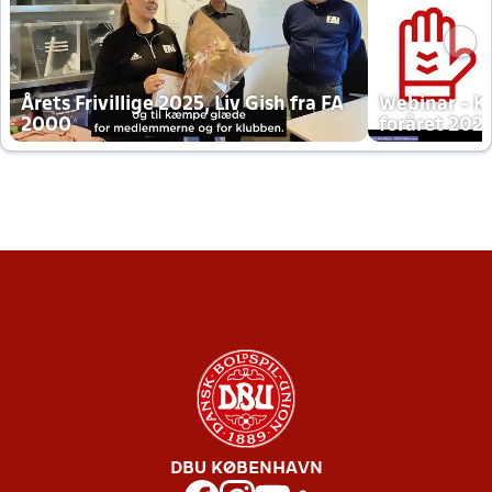
Årets Frivillige 2025, Liv Gish fra FA
Webinar - K
2000
foråret 202
DBU KØBENHAVN