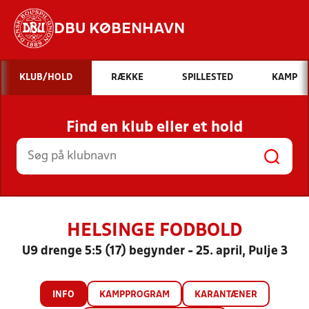
DBU KØBENHAVN
Hvad vil du søge efter?
KLUB/HOLD
RÆKKE
SPILLESTED
KAMP
INDHOLD OG NYHEDER
Find en klub eller et hold
STILLINGER, RESULTATER, KLUBBER OG
HOLD
HELSINGE FODBOLD
U9 drenge 5:5 (17) begynder - 25. april, Pulje 3
INFO
KAMPPROGRAM
KARANTÆNER