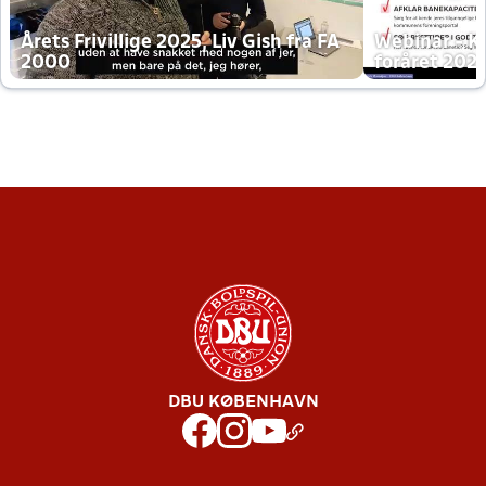
Årets Frivillige 2025, Liv Gish fra FA
Webinar - K
2000
foråret 202
DBU KØBENHAVN