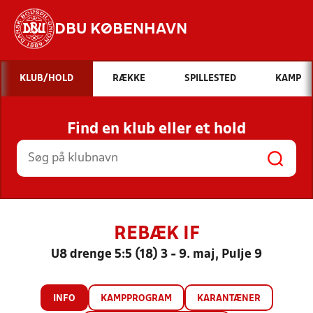
DBU KØBENHAVN
Hvad vil du søge efter?
KLUB/HOLD
RÆKKE
SPILLESTED
KAMP
INDHOLD OG NYHEDER
Find en klub eller et hold
STILLINGER, RESULTATER, KLUBBER OG
HOLD
REBÆK IF
U8 drenge 5:5 (18) 3 - 9. maj, Pulje 9
INFO
KAMPPROGRAM
KARANTÆNER