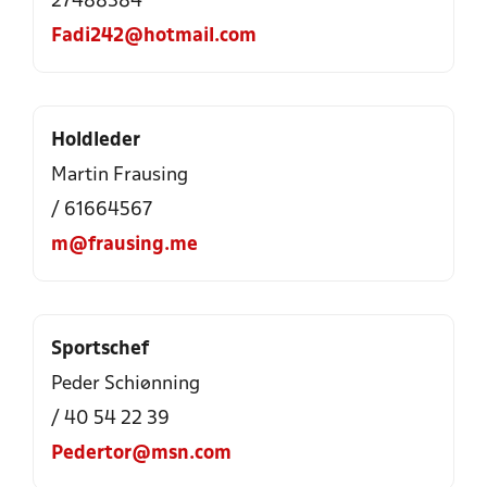
27488384
Fadi242@hotmail.com
Holdleder
Martin Frausing
/ 61664567
m@frausing.me
Sportschef
Peder Schiønning
/ 40 54 22 39
Pedertor@msn.com