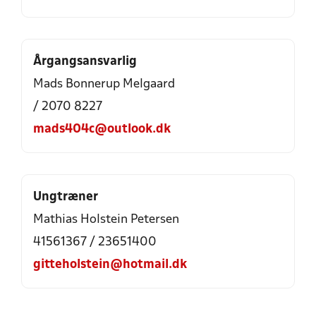
Årgangsansvarlig
Mads Bonnerup Melgaard
/ 2070 8227
mads404c@outlook.dk
Ungtræner
Mathias Holstein Petersen
41561367 / 23651400
gitteholstein@hotmail.dk