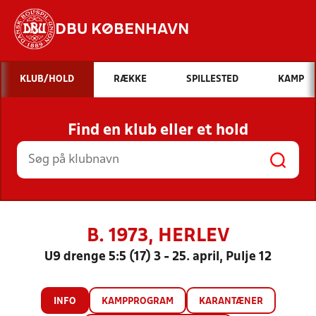
DBU KØBENHAVN
Hvad vil du søge efter?
KLUB/HOLD
RÆKKE
SPILLESTED
KAMP
INDHOLD OG NYHEDER
Find en klub eller et hold
STILLINGER, RESULTATER, KLUBBER OG
HOLD
B. 1973, HERLEV
U9 drenge 5:5 (17) 3 - 25. april, Pulje 12
INFO
KAMPPROGRAM
KARANTÆNER