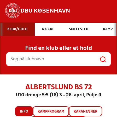
DBU KØBENHAVN
Hvad vil du søge efter?
KLUB/HOLD
RÆKKE
SPILLESTED
KAMP
INDHOLD OG NYHEDER
Find en klub eller et hold
STILLINGER, RESULTATER, KLUBBER OG
HOLD
ALBERTSLUND BS 72
U10 drenge 5:5 (16) 3 - 26. april, Pulje 4
INFO
KAMPPROGRAM
KARANTÆNER