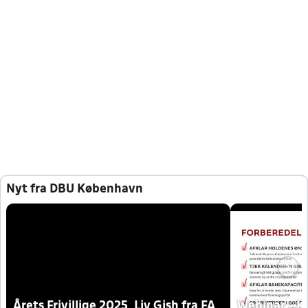
Nyt fra DBU København
Årets Frivillige 2025, Liv Gish fra FA
Webinar - K