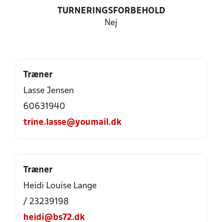
TURNERINGSFORBEHOLD
Nej
Træner
Lasse Jensen
60631940
trine.lasse@youmail.dk
Træner
Heidi Louise Lange
/ 23239198
heidi@bs72.dk