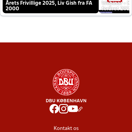
Årets Frivillige 2025, Liv Gish fra FA
Webinar - K
2000
foråret 202
DBU KØBENHAVN
Kontakt os