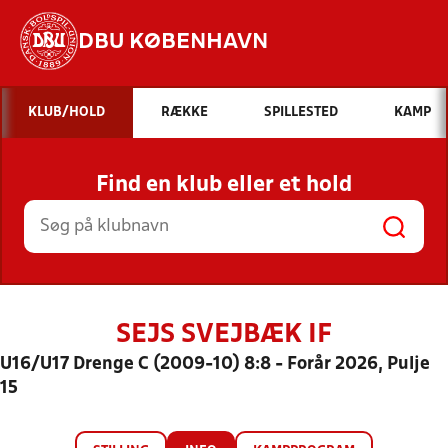
DBU KØBENHAVN
Hvad vil du søge efter?
KLUB/HOLD
RÆKKE
SPILLESTED
KAMP
INDHOLD OG NYHEDER
Find en klub eller et hold
STILLINGER, RESULTATER, KLUBBER OG
HOLD
SEJS SVEJBÆK IF
U16/U17 Drenge C (2009-10) 8:8 - Forår 2026, Pulje
15