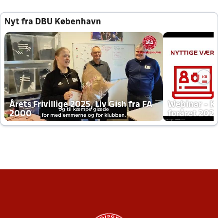
Nyt fra DBU København
Årets Frivillige 2025, Liv Gish fra FA
Webinar - K
2000
foråret 202