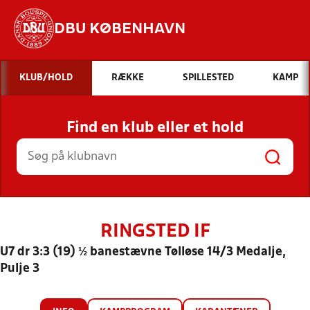
DBU KØBENHAVN
Hvad vil du søge efter?
KLUB/HOLD
RÆKKE
SPILLESTED
KAMP
INDHOLD OG NYHEDER
Find en klub eller et hold
STILLINGER, RESULTATER, KLUBBER OG
HOLD
RINGSTED IF
U7 dr 3:3 (19) ½ banestævne Tølløse 14/3 Medalje,
Pulje 3