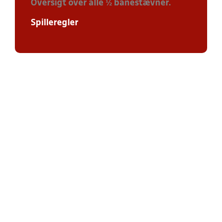
Oversigt over alle ½ banestævner.
Spilleregler