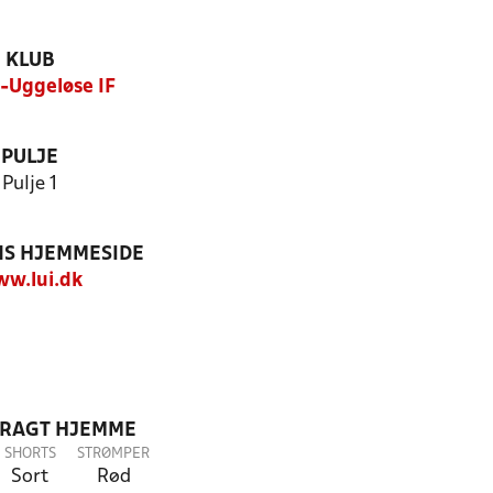
KLUB
-Uggeløse IF
PULJE
Pulje 1
S HJEMMESIDE
w.lui.dk
DRAGT HJEMME
SHORTS
STRØMPER
Sort
Rød