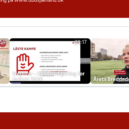
ring på www.dbusjælland.dk
:54
29:17
h
Webinar - Kampredigering for
foråret 2026
Årets Bredde