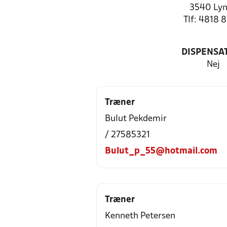
3540 Ly
Tlf: 4818 
DISPENSA
Nej
Træner
Bulut Pekdemir
/ 27585321
Bulut_p_55@hotmail.com
Træner
Kenneth Petersen