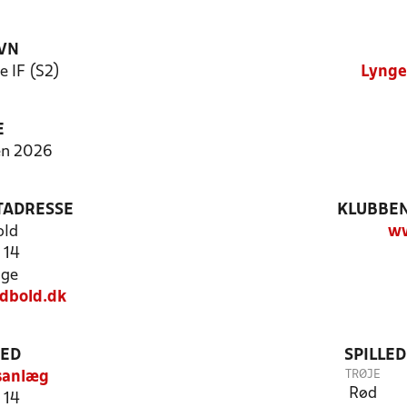
VN
 IF (S2)
Lynge
E
en 2026
TADRESSE
KLUBBEN
old
ww
 14
nge
dbold.dk
TED
SPILLE
TRØJE
sanlæg
Rød
 14