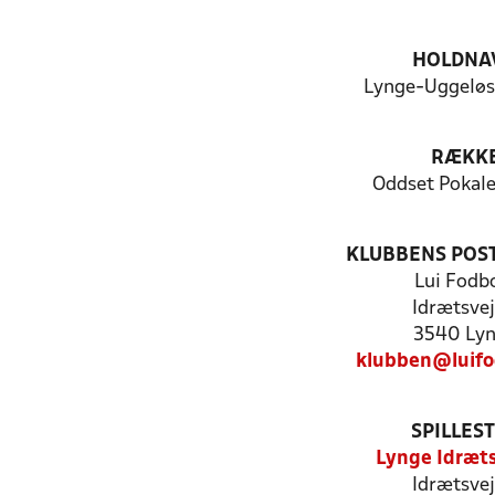
HOLDNA
Lynge-Uggeløse
RÆKK
Oddset Pokal
KLUBBENS POS
Lui Fodb
Idrætsvej
3540 Ly
klubben@luifo
SPILLES
Lynge Idræt
Idrætsvej