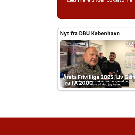
Læs mere under pokalturne
Nyt fra DBU København
02
Årets Frivillige 2025, Liv Gis
fra FA 2000