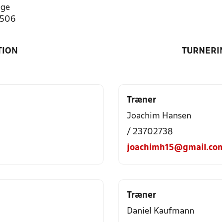
nge
8506
TION
TURNERI
Træner
Joachim Hansen
/ 23702738
joachimh15@gmail.co
Træner
Daniel Kaufmann