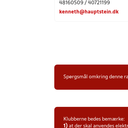
48160509 / 40721199
kenneth@hauptstein.dk
Spørgsmål omkring denne ræk
Klubberne bedes bemærke:
1)
at der skal anvendes elekt