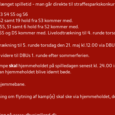
længet spilletid - man går direkte til straffesparkskonkur
S3 S4 S5 og S6
a S2 samt 19 hold fra S3 kommer med.
a SS, S1 samt 6 hold fra S2 kommer med.
 SS og DS kommer med. Livelodtrækning til 4. runde torsd
e
rækning til 5. runde torsdag den 21. maj kl.12.00 via DB
 videre til DBUs 1. runde efter sommerferien.
ampe
skal
hjemmeholdet på spilledagen senest kl. 24.00 i
 kan hjemmeholdet blive idømt bøde.
 hjemmebane.
g om flytning af kamp(e) skal ske via hjemmeholdet, der