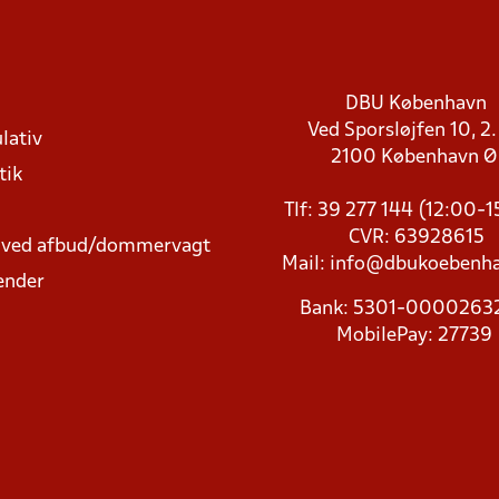
DBU København
Ved Sporsløjfen 10, 2.
lativ
2100 København 
tik
Tlf: 39 277 144 (12:00-
CVR: 63928615
t ved afbud/dommervagt
Mail:
info@dbukoebenha
ender
Bank: 5301-000026
MobilePay: 27739