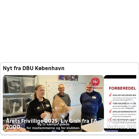
Nyt fra DBU København
Årets Frivillige 2025, Liv Gish fra FA
Webinar - K
2000
foråret 202