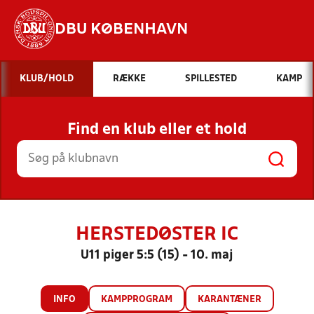
DBU KØBENHAVN
Hvad vil du søge efter?
KLUB/HOLD
RÆKKE
SPILLESTED
KAMP
INDHOLD OG NYHEDER
Find en klub eller et hold
STILLINGER, RESULTATER, KLUBBER OG
HOLD
HERSTEDØSTER IC
U11 piger 5:5 (15) - 10. maj
INFO
KAMPPROGRAM
KARANTÆNER