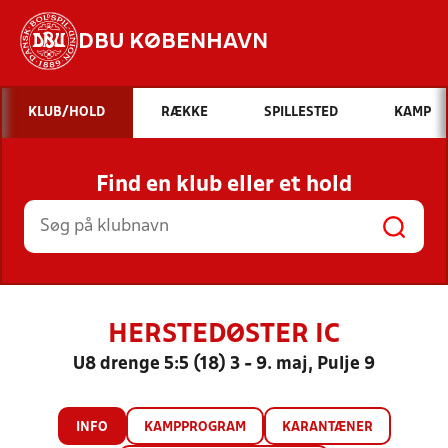
DBU KØBENHAVN
Hvad vil du søge efter?
KLUB/HOLD
RÆKKE
SPILLESTED
KAMP
INDHOLD OG NYHEDER
Find en klub eller et hold
STILLINGER, RESULTATER, KLUBBER OG
HOLD
HERSTEDØSTER IC
U8 drenge 5:5 (18) 3 - 9. maj, Pulje 9
INFO
KAMPPROGRAM
KARANTÆNER