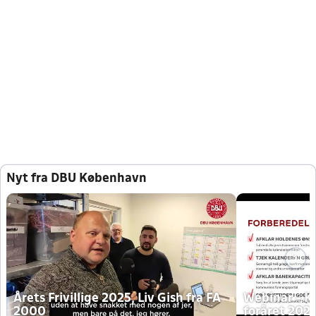
Nyt fra DBU København
Årets Frivillige 2025, Liv Gish fra FA
Webinar - K
2000
foråret 202