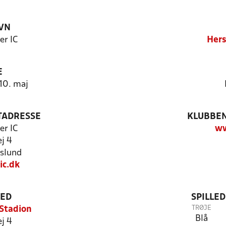
VN
er IC
Hers
E
 10. maj
TADRESSE
KLUBBEN
er IC
ww
j 4
slund
ic.dk
TED
SPILLE
TRØJE
Stadion
Blå
j 4