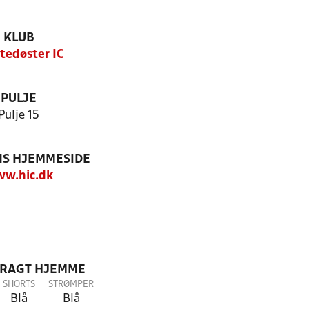
KLUB
tedøster IC
PULJE
Pulje 15
S HJEMMESIDE
w.hic.dk
DRAGT HJEMME
SHORTS
STRØMPER
Blå
Blå