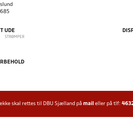
slund
3685
T UDE
DIS
STRØMPER
ORBEHOLD
ke skal rettes til DBU Sjælland på
mail
eller på tlf:
463