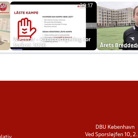
:54
29:17
h
Webinar - Kampredigering for
foråret 2026
Årets Bredde
DBU København
Ved Sporsløjfen 10, 2.
lativ