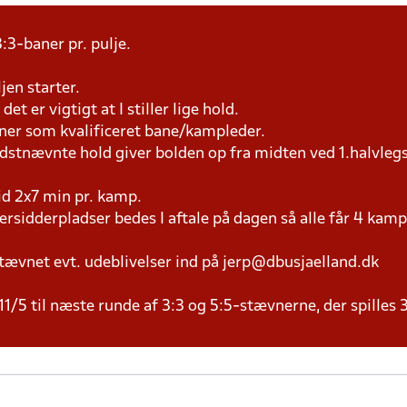
:3-baner pr. pulje.
jen starter.
et er vigtigt at I stiller lige hold.
æner som kvalificeret bane/kampleder.
idstnævnte hold giver bolden op fra midten ved 1.halvleg
tid 2x7 min pr. kamp.
versidderpladser bedes I aftale på dagen så alle får 4 kamp
tævnet evt. udeblivelser ind på jerp@dbusjaelland.dk
11/5 til næste runde af 3:3 og 5:5-stævnerne, der spilles 