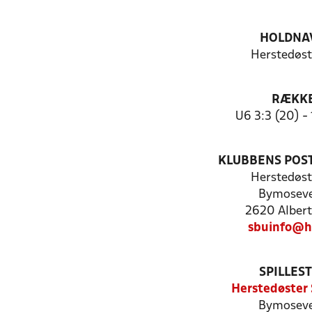
HOLDNA
Herstedøst
RÆKK
U6 3:3 (20) -
KLUBBENS POS
Herstedøst
Bymoseve
2620 Albert
sbuinfo@h
SPILLES
Herstedøster 
Bymoseve