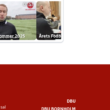
01:51
01:42
dommer 2025
Årets Fodboldklub 2025 mp4
DBU
 sal
DBU BORNHOLM