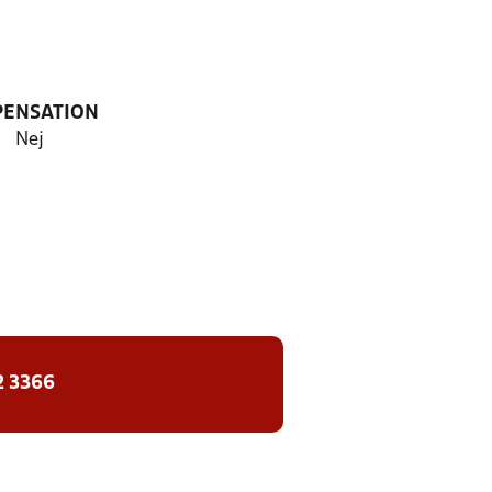
PENSATION
Nej
2 3366