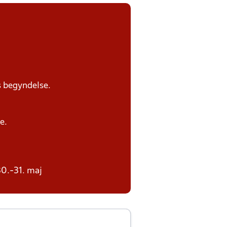
s begyndelse.
e.
30.-31. maj