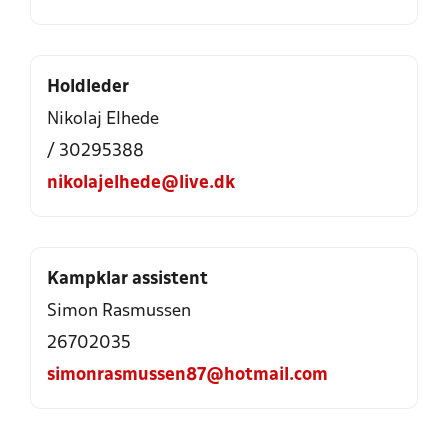
Holdleder
Nikolaj Elhede
/ 30295388
nikolajelhede@live.dk
Kampklar assistent
Simon Rasmussen
26702035
simonrasmussen87@hotmail.com