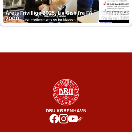
Årets Frivillige 2025, Liv Gish fra FA
Webinar - K
2000
foråret 202
DBU KØBENHAVN