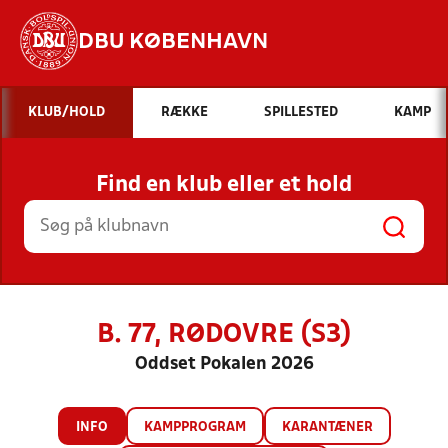
DBU KØBENHAVN
Hvad vil du søge efter?
KLUB/HOLD
RÆKKE
SPILLESTED
KAMP
INDHOLD OG NYHEDER
Find en klub eller et hold
STILLINGER, RESULTATER, KLUBBER OG
HOLD
B. 77, RØDOVRE (S3)
Oddset Pokalen 2026
INFO
KAMPPROGRAM
KARANTÆNER