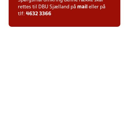
Spørgsmål omkring denne række skal
rettes til DBU Sjælland på
mail
eller på
tlf:
4632 3366