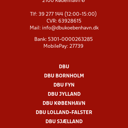
2100 København Ø
Tlf: 39 277 144 (12:00-15:00)
CVR: 63928615
Mail:
info@dbukoebenhavn.dk
Bank: 5301-0000263285
MobilePay: 27739
DBU
DBU BORNHOLM
DBU FYN
DBU JYLLAND
DBU KØBENHAVN
DBU LOLLAND-FALSTER
DBU SJÆLLAND