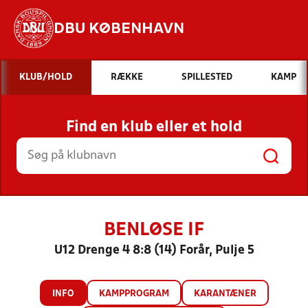
DBU KØBENHAVN
Hvad vil du søge efter?
KLUB/HOLD
RÆKKE
SPILLESTED
KAMP
INDHOLD OG NYHEDER
Find en klub eller et hold
STILLINGER, RESULTATER, KLUBBER OG
HOLD
BENLØSE IF
U12 Drenge 4 8:8 (14) Forår, Pulje 5
INFO
KAMPPROGRAM
KARANTÆNER