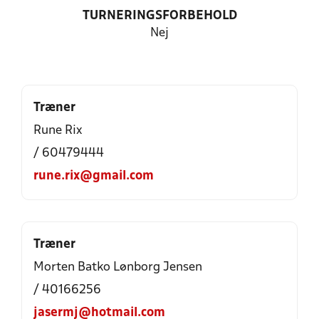
TURNERINGSFORBEHOLD
Nej
Træner
Rune Rix
/ 60479444
rune.rix@gmail.com
Træner
Morten Batko Lønborg Jensen
/ 40166256
jasermj@hotmail.com