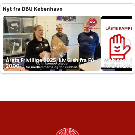
Nyt fra DBU København
Årets Frivillige 2025, Liv Gish fra FA
Webinar - K
2000
foråret 202