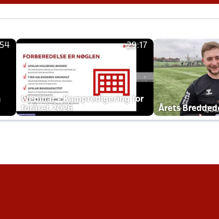
:54
29:17
h
Webinar - Kampredigering for
foråret 2026
Årets Bredde