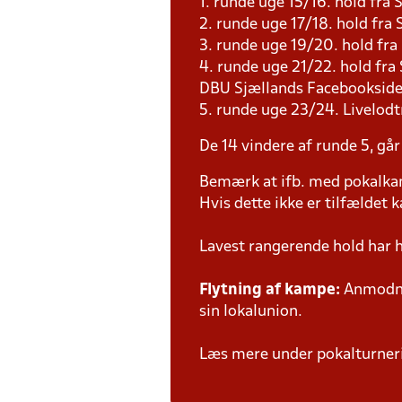
1. runde uge 15/16. hold fra 
2. runde uge 17/18. hold fr
3. runde uge 19/20. hold fr
4. runde uge 21/22. hold fra
DBU Sjællands Facebooksid
5. runde uge 23/24. Livelodt
De 14 vindere af runde 5, går
Bemærk at ifb. med pokalk
Hvis dette ikke er tilfældet
Lavest rangerende hold har
Flytning af kampe:
Anmodnin
sin lokalunion.
Læs mere under pokalturne