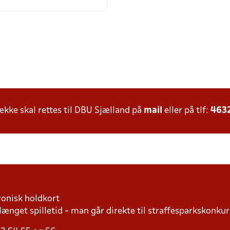
ke skal rettes til DBU Sjælland på
mail
eller på tlf:
463
ronisk holdkort
længet spilletid - man går direkte til straffesparkskonkur