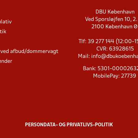
DBU København
Ved Sporsløjfen 10, 2.
lativ
2100 København 
tik
Tlf: 39 277 144 (12:00-
CVR: 63928615
t ved afbud/dommervagt
Mail:
info@dbukoebenha
ender
Bank: 5301-000026
MobilePay: 27739
PERSONDATA- OG PRIVATLIVS-POLITIK