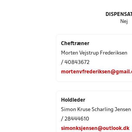
DISPENSA
Nej
Cheftræner
Morten Vejstrup Frederiksen
/ 40843672
mortenvfrederiksen@gmail
Holdleder
Simon Kruse Scharling Jensen
/ 28444610
simonksjensen@outlook.dk