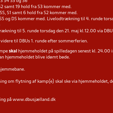
S3 S4 S5 og S6
a S2 samt 19 hold fra S3 kommer med.
a SS, S1 samt 6 hold fra S2 kommer med.
 SS og DS kommer med. Livelodtrækning til 4. runde torsd
e
rækning til 5. runde torsdag den 21. maj kl.12.00 via DB
 videre til DBUs 1. runde efter sommerferien.
ampe
skal
hjemmeholdet på spilledagen senest kl. 24.00 i
 kan hjemmeholdet blive idømt bøde.
 hjemmebane.
g om flytning af kamp(e) skal ske via hjemmeholdet, der
ring på www.dbusjælland.dk