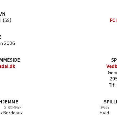
VN
l (SS)
FC 
E
en 2026
EMMESIDE
SP
sdal.dk
Vedb
Gøn
29
Tlf
 HJEMME
SPIL
STRØMPER
TRØJE
ux
Bordeaux
Hvid