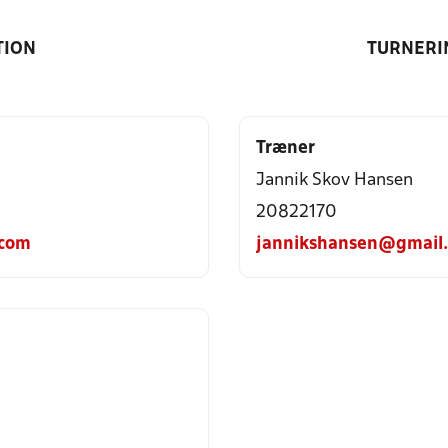
TION
TURNERI
Træner
Jannik Skov Hansen
20822170
.com
jannikshansen@gmail