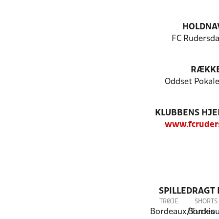
HOLDNA
FC Rudersda
RÆKK
Oddset Pokal
KLUBBENS HJ
www.fcruder
SPILLEDRAGT
TRØJE
SHORTS
Bordeaux/Turkis
Bordea