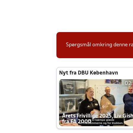
Spørgsmål omkring denne ræk
Nyt fra DBU København
02
Årets Frivillige 2025, Liv Gis
fra FA 2000