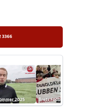
2 3366
01:51
01:42
dommer 2025
Årets Fodboldklub 2025 mp4