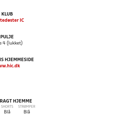
KLUB
tedøster IC
PULJE
e 4 (lukket)
S HJEMMESIDE
w.hic.dk
DRAGT HJEMME
SHORTS
STRØMPER
Blå
Blå