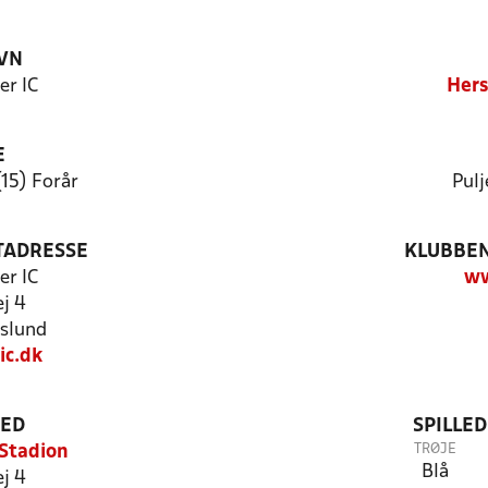
VN
er IC
Hers
E
(15) Forår
Pulj
TADRESSE
KLUBBEN
er IC
ww
j 4
slund
ic.dk
TED
SPILLE
TRØJE
Stadion
Blå
j 4