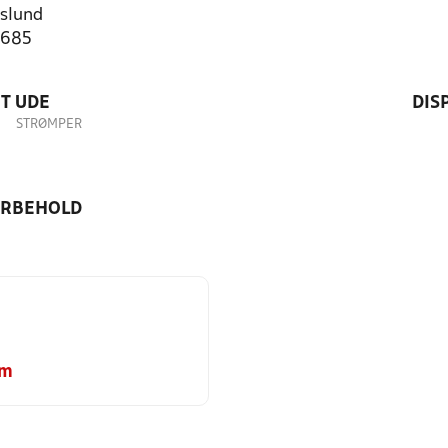
slund
3685
T UDE
DIS
STRØMPER
ORBEHOLD
om