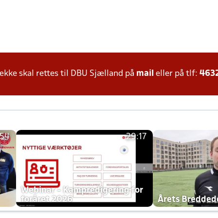
ke skal rettes til DBU Sjælland på
mail
eller på tlf:
463
:54
29:17
h
Webinar - Kampredigering for
foråret 2026
Årets Bredde