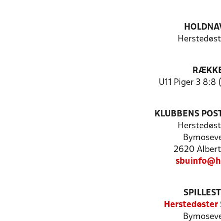
HOLDNA
Herstedøst
RÆKK
U11 Piger 3 8:8 
KLUBBENS POS
Herstedøst
Bymoseve
2620 Albert
sbuinfo@h
SPILLES
Herstedøster 
Bymoseve