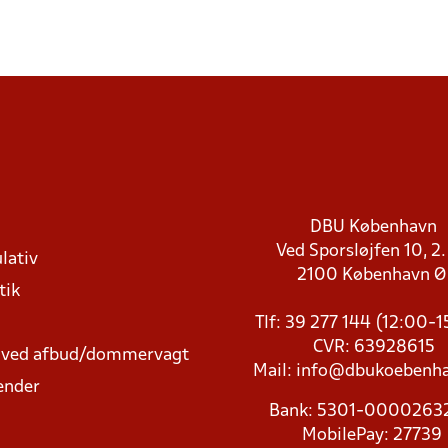
DBU København
Ved Sporsløjfen 10, 2.
lativ
2100 København 
tik
Tlf: 39 277 144 (12:00-
CVR: 63928615
t ved afbud/dommervagt
Mail:
info@dbukoebenha
ender
Bank: 5301-000026
MobilePay: 27739