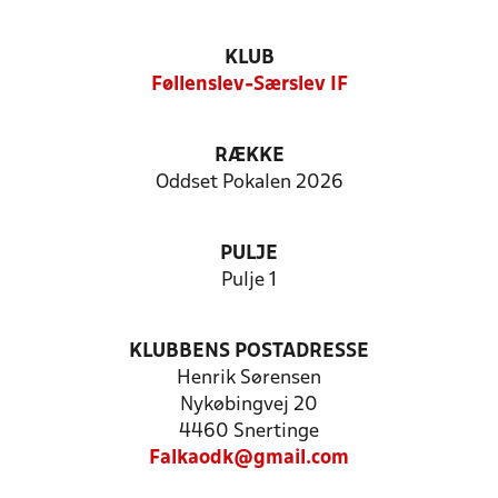
KLUB
Føllenslev-Særslev IF
RÆKKE
Oddset Pokalen 2026
PULJE
Pulje 1
KLUBBENS POSTADRESSE
Henrik Sørensen
Nykøbingvej 20
4460 Snertinge
Falkaodk@gmail.com