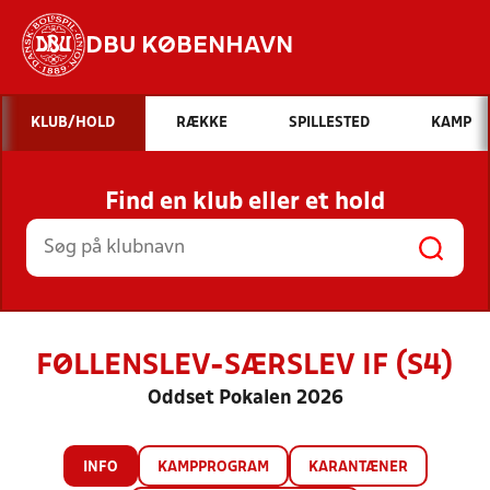
DBU KØBENHAVN
Hvad vil du søge efter?
KLUB/HOLD
RÆKKE
SPILLESTED
KAMP
INDHOLD OG NYHEDER
Find en klub eller et hold
STILLINGER, RESULTATER, KLUBBER OG
HOLD
FØLLENSLEV-SÆRSLEV IF (S4)
Oddset Pokalen 2026
INFO
KAMPPROGRAM
KARANTÆNER