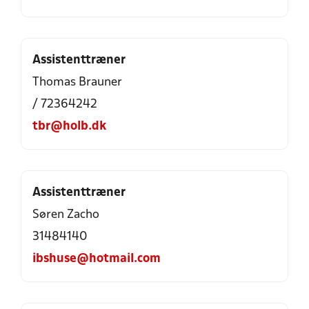
Assistenttræner
Thomas Brauner
/ 72364242
tbr@holb.dk
Assistenttræner
Søren Zacho
31484140
ibshuse@hotmail.com