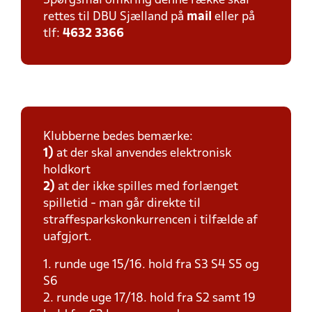
Spørgsmål omkring denne række skal
rettes til DBU Sjælland på
mail
eller på
tlf:
4632 3366
Klubberne bedes bemærke:
1)
at der skal anvendes elektronisk
holdkort
2)
at der ikke spilles med forlænget
spilletid - man går direkte til
straffesparkskonkurrencen i tilfælde af
uafgjort.
1. runde uge 15/16. hold fra S3 S4 S5 og
S6
2. runde uge 17/18. hold fra S2 samt 19