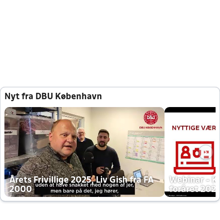
Nyt fra DBU København
Årets Frivillige 2025, Liv Gish fra FA
Webinar - K
2000
foråret 202