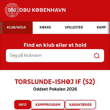
DBU KØBENHAVN
Hvad vil du søge efter?
KLUB/HOLD
RÆKKE
SPILLESTED
KAMP
INDHOLD OG NYHEDER
Find en klub eller et hold
STILLINGER, RESULTATER, KLUBBER OG
HOLD
TORSLUNDE-ISHØJ IF (S2)
Oddset Pokalen 2026
INFO
KAMPPROGRAM
KARANTÆNER