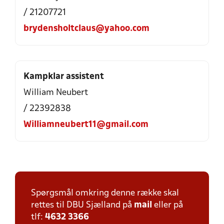
/ 21207721
brydensholtclaus@yahoo.com
Kampklar assistent
William Neubert
/ 22392838
Williamneubert11@gmail.com
Spørgsmål omkring denne række skal
rettes til DBU Sjælland på
mail
eller på
tlf:
4632 3366