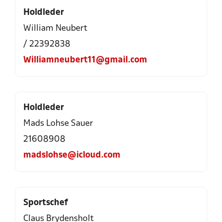
Holdleder
William Neubert
/ 22392838
Williamneubert11@gmail.com
Holdleder
Mads Lohse Sauer
21608908
madslohse@icloud.com
Sportschef
Claus Brydensholt