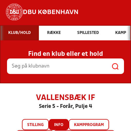
DBU KØBENHAVN
Hvad vil du søge efter?
KLUB/HOLD
RÆKKE
SPILLESTED
KAMP
INDHOLD OG NYHEDER
Find en klub eller et hold
STILLINGER, RESULTATER, KLUBBER OG
HOLD
VALLENSBÆK IF
Serie 5 - Forår, Pulje 4
STILLING
INFO
KAMPPROGRAM