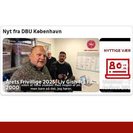
Nyt fra DBU København
Årets Frivillige 2025, Liv Gish fra FA
Webinar - K
2000
foråret 202