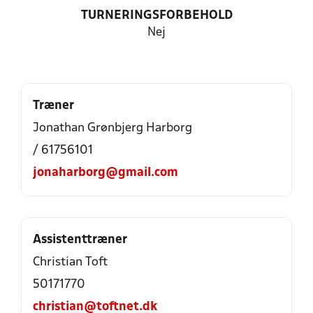
TURNERINGSFORBEHOLD
Nej
Træner
Jonathan Grønbjerg Harborg
/ 61756101
jonaharborg@gmail.com
Assistenttræner
Christian Toft
50171770
christian@toftnet.dk