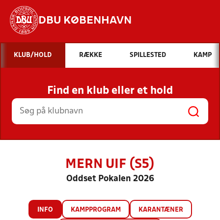
DBU KØBENHAVN
Hvad vil du søge efter?
KLUB/HOLD
RÆKKE
SPILLESTED
KAMP
INDHOLD OG NYHEDER
Find en klub eller et hold
STILLINGER, RESULTATER, KLUBBER OG
HOLD
MERN UIF (S5)
Oddset Pokalen 2026
INFO
KAMPPROGRAM
KARANTÆNER