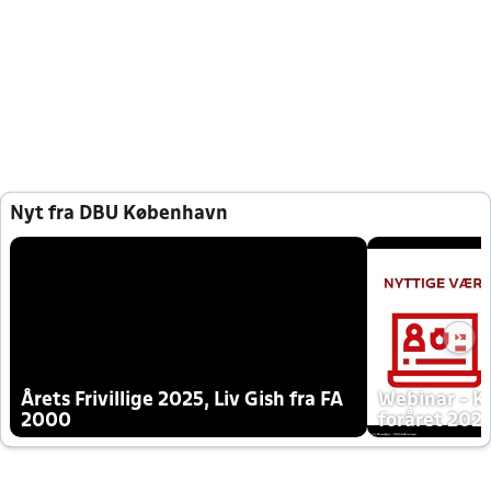
Nyt fra DBU København
Årets Frivillige 2025, Liv Gish fra FA
Webinar - K
2000
foråret 202