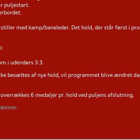
r puljestart.
erbordet.
 stiller med kamp/baneleder. Det hold, der står først i p
p
om i udendørs 3:3.
ke besættes af nye hold, vil programmet blive ændret dag
overrækkes 6 medaljer pr. hold ved puljens afslutning.
tævner.