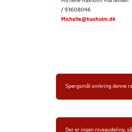
Michelle Haxholm Mårtensen
/ 93608046
Michelle@haxholm.dk
Spørgsmål omkring denne ræk
Der er ingen niveaudeling, så 