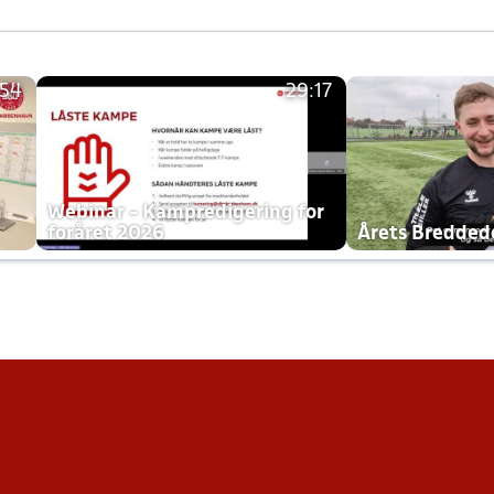
:54
29:17
h
Webinar - Kampredigering for
foråret 2026
Årets Bredde