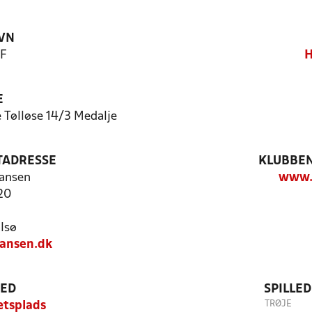
VN
IF
H
E
 Tølløse 14/3 Medalje
TADRESSE
KLUBBEN
ansen
www.h
20
lsø
ansen.dk
TED
SPILLE
TRØJE
ætsplads