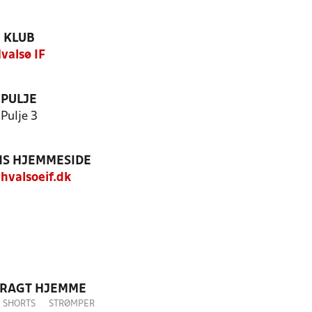
KLUB
valsø IF
PULJE
Pulje 3
S HJEMMESIDE
valsoeif.dk
DRAGT HJEMME
SHORTS
STRØMPER