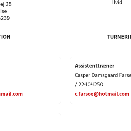
Hvid
ej 28
lsø
8239
TION
TURNERI
Assistenttræner
Casper Damsgaard Fars
/ 22404250
mail.com
c.farsoe@hotmail.com