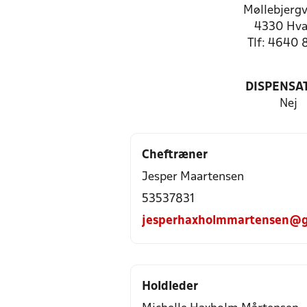
Møllebjergv
4330 Hva
Tlf: 4640 
DISPENSA
Nej
Cheftræner
Jesper Maartensen
53537831
jesperhaxholmmartensen@g
Holdleder