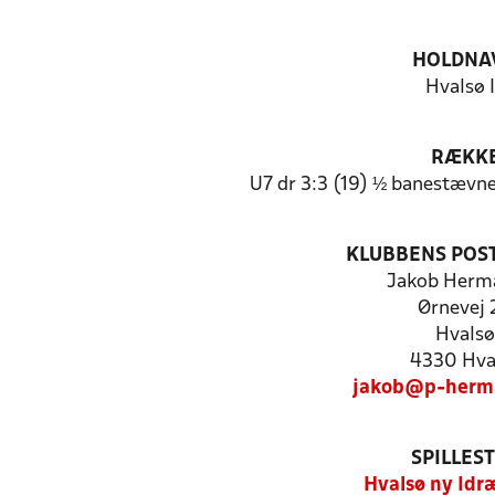
HOLDNA
Hvalsø 
RÆKK
U7 dr 3:3 (19) ½ banestævne
KLUBBENS POS
Jakob Herm
Ørnevej 
Hvalsø
4330 Hva
jakob@p-herm
SPILLES
Hvalsø ny Idr