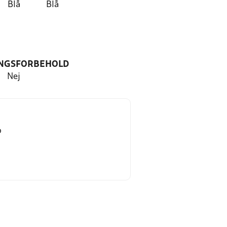
Blå
Blå
NGSFORBEHOLD
Nej
ø