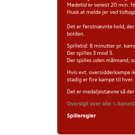
Mødetid er senest 20 min. fø
Husk at melde jer ved tidtag
Det er førstnævnte hold, der
bolden.
Spilletid: 8 minutter pr. kam
Der spilles 3 mod 3.
Der spilles uden målmand, s
Hvis evt. oversidderkampe ik
stadig er fire kampe til hver.
Det er medaljestævne så der 
Oversigt over alle ½ banes
Spilleregler