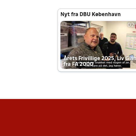
Nyt fra DBU København
02
Årets Frivillige 2025, Liv Gis
fra FA 2000