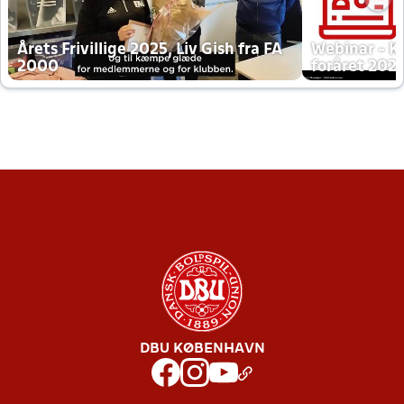
Årets Frivillige 2025, Liv Gish fra FA
Webinar - K
2000
foråret 202
DBU KØBENHAVN