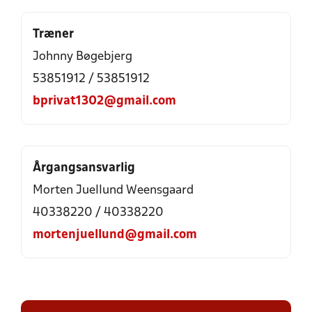
Træner
Johnny Bøgebjerg
53851912 / 53851912
bprivat1302@gmail.com
Årgangsansvarlig
Morten Juellund Weensgaard
40338220 / 40338220
mortenjuellund@gmail.com