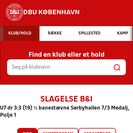
DBU KØBENHAVN
Hvad vil du søge efter?
KLUB/HOLD
RÆKKE
SPILLESTED
KAMP
INDHOLD OG NYHEDER
Find en klub eller et hold
STILLINGER, RESULTATER, KLUBBER OG
HOLD
SLAGELSE B&I
U7 dr 3:3 (19) ½ banestævne Sørbyhallen 7/3 Medalj,
Pulje 1