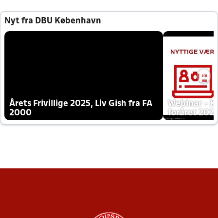
Nyt fra DBU København
Årets Frivillige 2025, Liv Gish fra FA
Webinar - K
2000
foråret 202