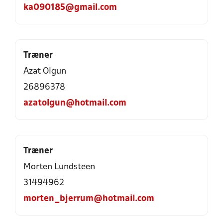
ka090185@gmail.com
Træner
Azat Olgun
26896378
azatolgun@hotmail.com
Træner
Morten Lundsteen
31494962
morten_bjerrum@hotmail.com