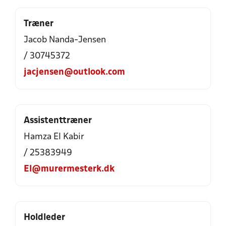
Træner
Jacob Nanda-Jensen
/ 30745372
jacjensen@outlook.com
Assistenttræner
Hamza El Kabir
/ 25383949
El@murermesterk.dk
Holdleder