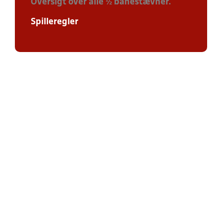
Oversigt over alle ½ banestævner.
Spilleregler