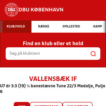
DBU KØBENHAVN
Hvad vil du søge efter?
KLUB/HOLD
RÆKKE
SPILLESTED
KAMP
INDHOLD OG NYHEDER
Find en klub eller et hold
STILLINGER, RESULTATER, KLUBBER OG
HOLD
VALLENSBÆK IF
U7 dr 3:3 (19) ½ banestævne Tune 22/3 Medalje, Pulje
6