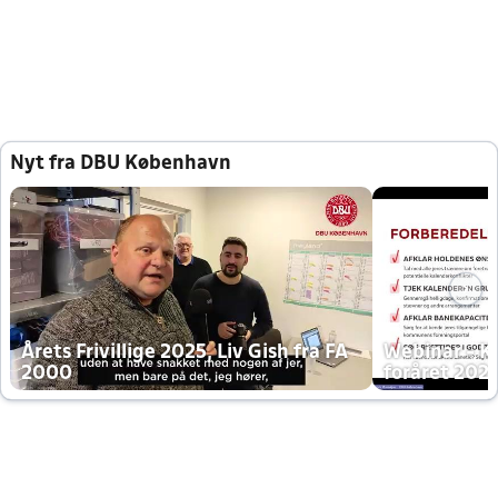
Nyt fra DBU København
Årets Frivillige 2025, Liv Gish fra FA
Webinar - K
2000
foråret 202