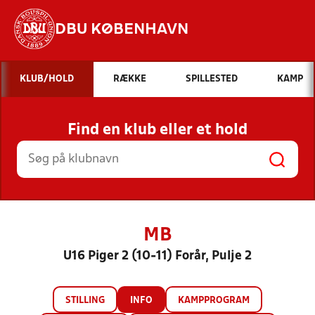
DBU KØBENHAVN
Hvad vil du søge efter?
KLUB/HOLD
RÆKKE
SPILLESTED
KAMP
INDHOLD OG NYHEDER
Find en klub eller et hold
STILLINGER, RESULTATER, KLUBBER OG
HOLD
MB
U16 Piger 2 (10-11) Forår, Pulje 2
STILLING
INFO
KAMPPROGRAM