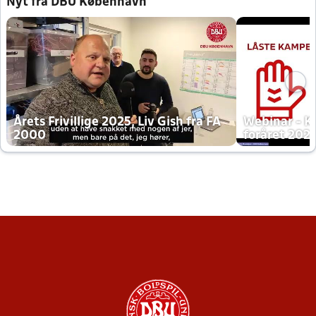
Nyt fra DBU København
Årets Frivillige 2025, Liv Gish fra FA
Webinar - K
2000
foråret 202