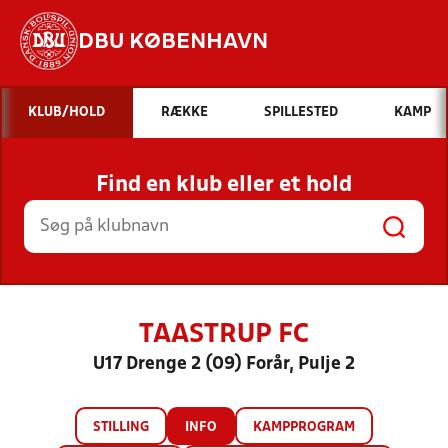
DBU KØBENHAVN
Hvad vil du søge efter?
KLUB/HOLD
RÆKKE
SPILLESTED
KAMP
INDHOLD OG NYHEDER
Find en klub eller et hold
STILLINGER, RESULTATER, KLUBBER OG
HOLD
TAASTRUP FC
U17 Drenge 2 (09) Forår, Pulje 2
STILLING
INFO
KAMPPROGRAM