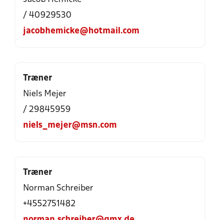
/ 40929530
jacobhemicke@hotmail.com
Træner
Niels Mejer
/ 29845959
niels_mejer@msn.com
Træner
Norman Schreiber
+4552751482
norman.schreiber@gmx.de