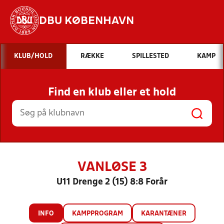
DBU KØBENHAVN
Hvad vil du søge efter?
KLUB/HOLD
RÆKKE
SPILLESTED
KAMP
INDHOLD OG NYHEDER
Find en klub eller et hold
STILLINGER, RESULTATER, KLUBBER OG
HOLD
VANLØSE 3
U11 Drenge 2 (15) 8:8 Forår
INFO
KAMPPROGRAM
KARANTÆNER