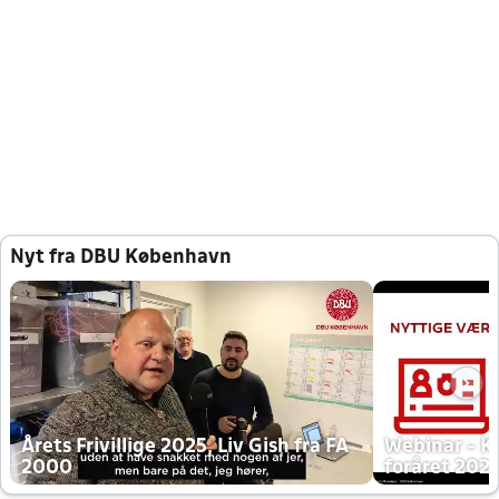
Nyt fra DBU København
Årets Frivillige 2025, Liv Gish fra FA
Webinar - K
2000
foråret 202