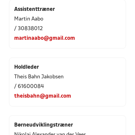
Assistenttræner
Martin Aabo
/ 30838012
martinaabo@gmail.com
Holdleder
Theis Bahn Jakobsen
/ 61600084
theisbahn@gmail.com
Børneudviklingstræner
Nikolaj Alexander van der Veer