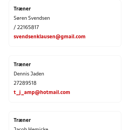
Træner
Søren Svendsen
/ 22165817
svendsenklausen@gmail.com
Træner
Dennis Jaden
27289518
t_j_amp@hotmail.com
Træner
Jacob Hemicke