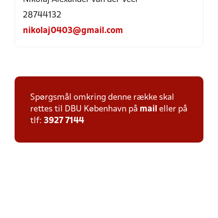
28744132
nikolaj0403@gmail.com
Spørgsmål omkring denne række skal
rettes til DBU København på
mail
eller på
tlf:
3927 7144