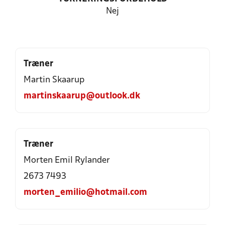
Nej
Træner
Martin Skaarup
martinskaarup@outlook.dk
Træner
Morten Emil Rylander
2673 7493
morten_emilio@hotmail.com