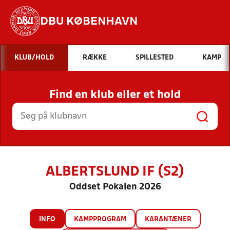
DBU KØBENHAVN
Hvad vil du søge efter?
KLUB/HOLD
RÆKKE
SPILLESTED
KAMP
INDHOLD OG NYHEDER
Find en klub eller et hold
STILLINGER, RESULTATER, KLUBBER OG
HOLD
ALBERTSLUND IF (S2)
Oddset Pokalen 2026
INFO
KAMPPROGRAM
KARANTÆNER