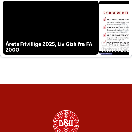
Årets Frivillige 2025, Liv Gish fra FA
Webinar - K
2000
foråret 202