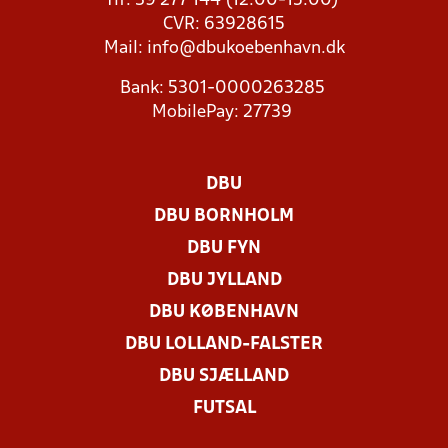
Tlf: 39 277 144 (12:00-15:00)
CVR: 63928615
Mail:
info@dbukoebenhavn.dk
Bank: 5301-0000263285
MobilePay: 27739
DBU
DBU BORNHOLM
DBU FYN
DBU JYLLAND
DBU KØBENHAVN
DBU LOLLAND-FALSTER
DBU SJÆLLAND
FUTSAL