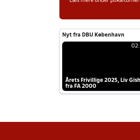
Læs mere under pokalturne
Nyt fra DBU København
02
Årets Frivillige 2025, Liv Gis
fra FA 2000