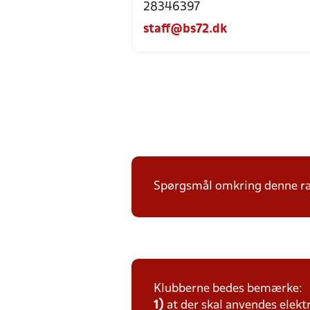
28346397
staff@bs72.dk
Spørgsmål omkring denne ræk
Klubberne bedes bemærke:
1)
at der skal anvendes elekt