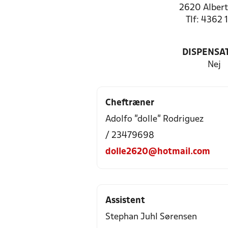
2620 Albert
Tlf: 4362 
DISPENSA
Nej
Cheftræner
Adolfo ”dolle” Rodriguez
/ 23479698
dolle2620@hotmail.com
Assistent
Stephan Juhl Sørensen