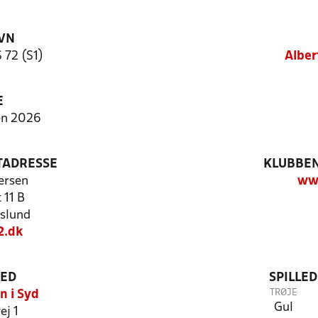
VN
 72 (S1)
Alber
E
en 2026
TADRESSE
KLUBBEN
ersen
ww
 11 B
slund
2.dk
TED
SPILLE
TRØJE
n i Syd
Gul
ej 1