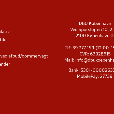
DBU København
Ved Sporsløjfen 10, 2.
lativ
2100 København 
tik
Tlf: 39 277 144 (12:00-
CVR: 63928615
t ved afbud/dommervagt
Mail:
info@dbukoebenha
ender
Bank: 5301-000026
MobilePay: 27739