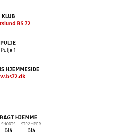
KLUB
tslund BS 72
PULJE
Pulje 1
S HJEMMESIDE
w.bs72.dk
DRAGT HJEMME
SHORTS
STRØMPER
Blå
Blå