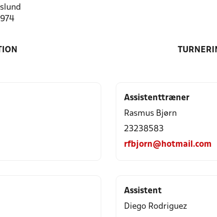
slund
1974
TION
TURNERI
Assistenttræner
Rasmus Bjørn
23238583
rfbjorn@hotmail.com
Assistent
Diego Rodriguez