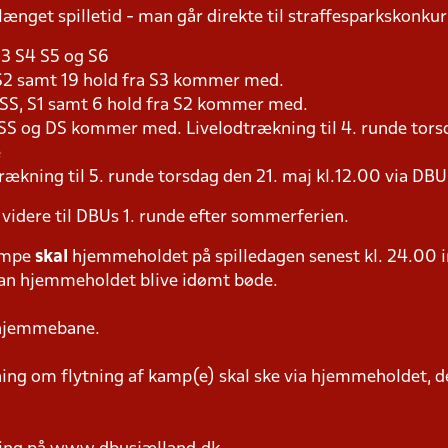
længet spilletid - man går direkte til straffesparkskonkur
S3 S4 S5 og S6
a S2 samt 19 hold fra S3 kommer med.
a SS, S1 samt 6 hold fra S2 kommer med.
 SS og DS kommer med. Livelodtrækning til 4. runde torsd
e
rækning til 5. runde torsdag den 21. maj kl.12.00 via DB
 videre til DBUs 1. runde efter sommerferien.
ampe
skal
hjemmeholdet på spilledagen senest kl. 24.00 i
 kan hjemmeholdet blive idømt bøde.
 hjemmebane.
g om flytning af kamp(e) skal ske via hjemmeholdet, der