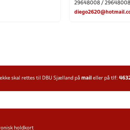
29648008 / 2964800
diego2620@hotmail.c
ke skal rettes til DBU Sjælland på
mail
eller på tlf:
463
ronisk holdkort