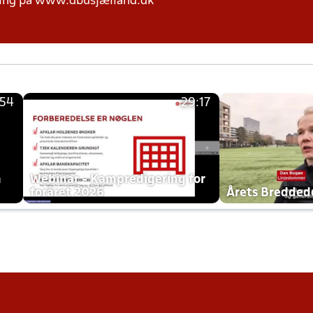
ring på www.dbusjælland.dk
:54
29:17
h
Webinar - Kampredigering for
foråret 2026
Årets Bredde