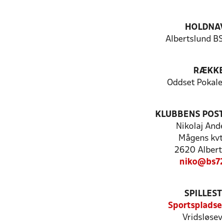
HOLDNA
Albertslund BS
RÆKK
Oddset Pokal
KLUBBENS POS
Nikolaj And
Mågens kvt
2620 Albert
niko@bs7
SPILLES
Sportspladse
Vridsløsev